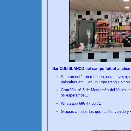
Bar CULIBLANCO del campo fútbol-atletismo
Para un café, un refresco, una cerveza, u
palomitas etc... en un lugar tranquilo con
Gran Vial nº 3 de Montornès del Vallès en
os esperamos...
Whatsapp 696 47 85 71
Gracias a todos los que habéis venido y 