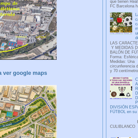
que tienen Real
FC Barcelona ha
L
c
c
m
u
d
LAS CARACTE
Y MEDIDAS D
BALÓN DE FÚ
Forma: Esférica
Medidas: Una
circunferencia 
y 70 centímetro
a ver google maps
C
A
D
P
DIVISIÓN ES
FÚTBOL en su H
Faceb
CULIB
..