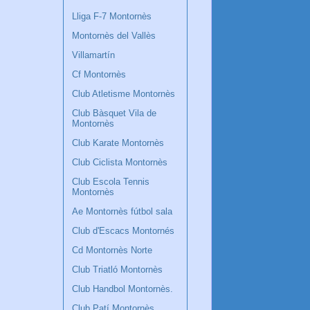
Lliga F-7 Montornès
Montornès del Vallès
Villamartín
Cf Montornès
Club Atletisme Montornès
Club Bàsquet Vila de
Montornès
Club Karate Montornès
Club Ciclista Montornès
Club Escola Tennis
Montornès
Ae Montornès fútbol sala
Club d'Escacs Montornés
Cd Montornès Norte
Club Triatló Montornès
Club Handbol Montornès.
Club Patí Montornès