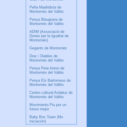
Peña Madridista de
Montornès del Vallès
Penya Blaugrana de
Montornès del Vallès
ADIM (Associació de
Dones per la Igualtat de
Montornès)
Gegants de Montornès
Drac i Diables de
Montornès del Vallès
Penya Pere Anton de
Montornès del Vallès
Penya Els Bartomeus de
Montornès del Vallès
Centro cultural Andaluz de
Montornès del Vallès
Movimiento Piu por un
futuro mejor
Baby Box Team (Mx
iniciación)