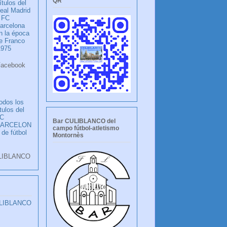
QR
ítulos del
eal Madrid
 FC
arcelona
n la época
e Franco
1975
ook
LANCO
odos los
ítulos del
C
Bar CULIBLANCO del
BARCELON
campo fútbol-atletismo
 de fútbol
Montornès
LIBLANCO
ULIBLANCO