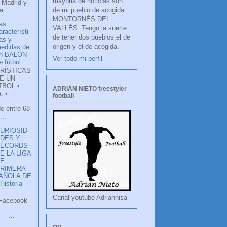
mayoria de noticias son
 Madrid y
de mi pueblo de acogida
...
MONTORNÈS DEL
as
VALLÈS. Tengo la suerte
aracterísti
de tener dos pueblos,el de
as y
origen y el de acogida.
edidas de
n BALÓN
Ver todo mi perfil
e fútbol.
RÍSTICAS
E UN
TBOL •
ADRIÁN NIETO freestyler
. •
football
de entre 68
...
URIOSID
DES Y
RÉCORDS
E LA LIGA
DE
RIMERA
PAÑOLA DE
istoria
Canal youtube Adriannisa
ook
LANCO
.