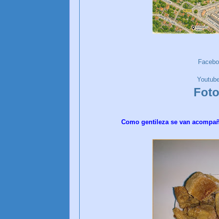
Faceb
Youtub
Foto
Como gentileza se van acompaña