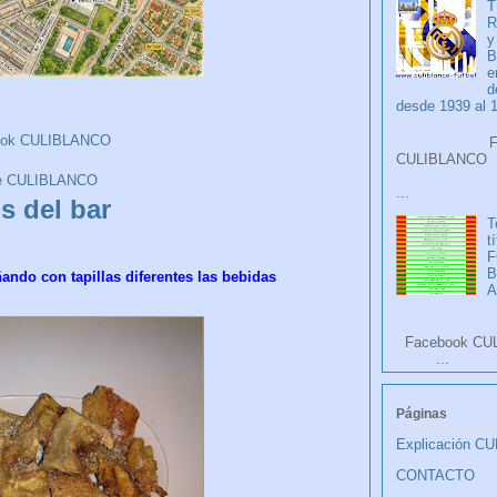
T
R
y
B
e
d
desde 1939 al 
ook CULIBLANCO
Faceb
CULIB
e CULIBLANCO
...
s del bar
T
t
F
ndo con tapillas diferentes las bebidas
A
Facebook CU
...
Páginas
Explicación C
CONTACTO