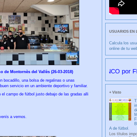
USUARIOS EN 
Calcula los usu
online de tu we
CULIBLANCO por FRANCISCO 
 de Montornès del Vallès (26-03-2018)
n bocadillo, una bolsa de regalinas o unas
 buen servicio en un ambiente deportivo y familiar.
+ Visto
 el campo de fútbol justo debajo de las gradas alli
T
i
d
M
venís a vernos.
F
A de fútbol.
Los títulos imp