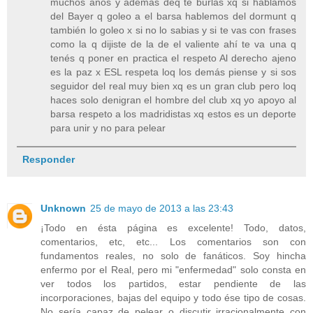
muchos años y además deq te burlas xq si hablamos
del Bayer q goleo a el barsa hablemos del dormunt q
también lo goleo x si no lo sabias y si te vas con frases
como la q dijiste de la de el valiente ahí te va una q
tenés q poner en practica el respeto Al derecho ajeno
es la paz x ESL respeta loq los demás piense y si sos
seguidor del real muy bien xq es un gran club pero loq
haces solo denigran el hombre del club xq yo apoyo al
barsa respeto a los madridistas xq estos es un deporte
para unir y no para pelear
Responder
Unknown
25 de mayo de 2013 a las 23:43
¡Todo en ésta página es excelente! Todo, datos,
comentarios, etc, etc... Los comentarios son con
fundamentos reales, no solo de fanáticos. Soy hincha
enfermo por el Real, pero mi "enfermedad" solo consta en
ver todos los partidos, estar pendiente de las
incorporaciones, bajas del equipo y todo ése tipo de cosas.
No sería capaz de pelear o discutir irracionalmente con