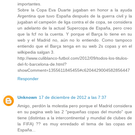
importantes.
Sobre la Copa Eva Duarte jugaban en honor a la ayuda
Argentina que tuvo España después de la guerra civil y la
jugaban el campeón de liga contra el de copa, se considera
un adelanto de la actual Supercopa de España, pero creo
que la fcf no la cuenta. Y porque el Barça lo tiene en su
web y el Madrid no, aún no lo entiendo. Como tampoco
entiendo que el Barça tenga en su web 2s copas y en el
wilkipedia salgan 3.
http://www.culiblanco-futbol.com/2012/09/todos-los-titulos-
del-fc-barcelona-de.html?
showComment=1355611845455#c6204429004582856447
Responder
Unknown
17 de diciembre de 2012 a las 7:37
Amigo, perdón la molestia pero porque el Madrid considera
en su pagina web las 2 "pequeñas copas del mundo" que
tiene (distintas a la intercontinental y mundial de clubes de
la FIFA) ?? es muy enredado el tema de las copas en
España...