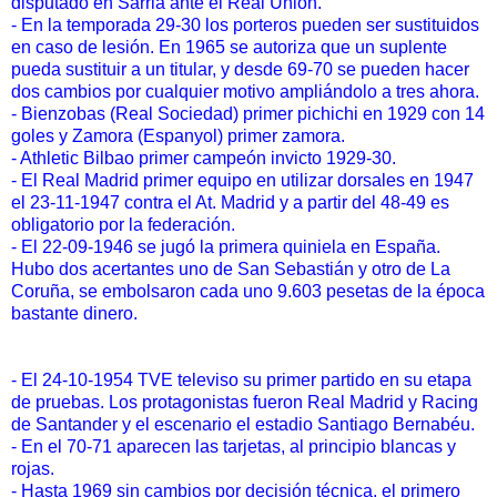
disputado en Sarriá ante el Real Unión.
- En la temporada 29-30 los porteros pueden ser sustituidos
en caso de lesión. En 1965 se autoriza que un suplente
pueda sustituir a un titular, y desde 69-70 se pueden hacer
dos cambios por cualquier motivo ampliándolo a tres ahora.
- Bienzobas (Real Sociedad) primer pichichi en 1929 con 14
goles y Zamora (Espanyol) primer zamora.
- Athletic Bilbao primer campeón invicto 1929-30.
- El Real Madrid primer equipo en utilizar dorsales en 1947
el 23-11-1947 contra el At. Madrid y a partir del 48-49 es
obligatorio por la federación.
- El 22-09-1946 se jugó la primera quiniela en España.
Hubo dos acertantes uno de San Sebastián y otro de La
Coruña, se embolsaron cada uno 9.603 pesetas de la época
bastante dinero.
- El 24-10-1954 TVE televiso su primer partido en su etapa
de pruebas. Los protagonistas fueron Real Madrid y Racing
de Santander y el escenario el estadio Santiago Bernabéu.
- En el 70-71 aparecen las tarjetas, al principio blancas y
rojas.
- Hasta 1969 sin cambios por decisión técnica, el primero