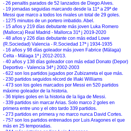
- 26 penaltis parados de 52 lanzados de Diego Alves.
- 19 jornadas seguidas marcando desde la 11ª a 29ª de
Messi que marco a todos los rivales un total de 29 goles.
- 1275 minutos de un portero imbatido. Abel.
- 15 años y 219 días debutante más joven Luka Romero
(Mallorca) Real Madrid - Mallorca 31ª j 2019-2020
- 48 años y 226 días debutante con más edad Lowe
(R.Sociedad) Valencia - R.Sociedad 17ª j 1934-1935
- 16 años y 98 días goleador más joven Fabrice (Málaga)
Celta - Málaga 1ª j 2012-2013.
- 40 años y 138 días goleador con más edad Donato (Depor)
Deportivo - Valencia 34ª j 2002-2003
- 622 son los partidos jugados por Zubizarreta el que más.
- 230 partidos seguidos récord de Iñaki Williams
- 473 son los goles marcados por Messi en 520 partidos
máximo goleador de la historia.
- 36 triples goles en la historia de la liga de Messi.
- 339 partidos sin marcar Arias. Solo marco 2 goles en
primera entre uno y el otro tardo 339 partidos.
- 273 partidos en primera y no marco nunca David Cortes.
- 757 son los partidos entrenados por Luis Aragones el que
más en 25 temporadas.