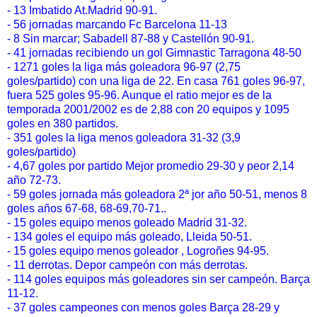
- 13 Imbatido At.Madrid 90-91.
- 56 jornadas marcando Fc Barcelona 11-13
- 8 Sin marcar; Sabadell 87-88 y Castellón 90-91.
- 41 jornadas recibiendo un gol Gimnastic Tarragona 48-50
- 1271 goles la liga más goleadora 96-97 (2,75
goles/partido) con una liga de 22. En casa 761 goles 96-97,
fuera 525 goles 95-96. Aunque el ratio mejor es de la
temporada 2001/2002 es de 2,88 con 20 equipos y 1095
goles en 380 partidos.
- 351 goles la liga menos goleadora 31-32 (3,9
goles/partido)
- 4,67 goles por partido Mejor promedio 29-30 y peor 2,14
año 72-73.
- 59 goles jornada más goleadora 2ª jor año 50-51, menos 8
goles años 67-68, 68-69,70-71..
- 15 goles equipo menos goleado Madrid 31-32.
- 134 goles el equipo más goleado, Lleida 50-51.
- 15 goles equipo menos goleador , Logroñes 94-95.
- 11 derrotas. Depor campeón con más derrotas.
- 114 goles equipos más goleadores sin ser campeón. Barça
11-12.
- 37 goles campeones con menos goles Barça 28-29 y