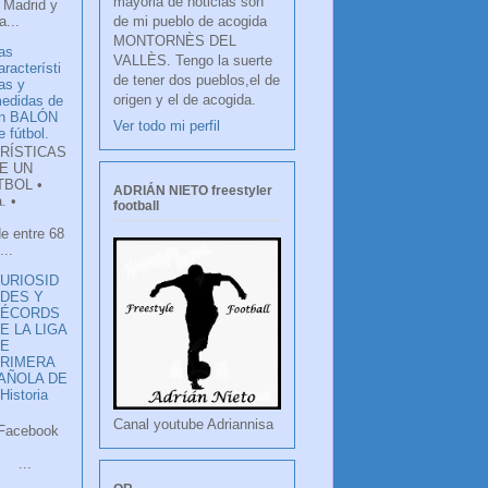
mayoria de noticias son
 Madrid y
de mi pueblo de acogida
...
MONTORNÈS DEL
as
VALLÈS. Tengo la suerte
aracterísti
de tener dos pueblos,el de
as y
origen y el de acogida.
edidas de
n BALÓN
Ver todo mi perfil
e fútbol.
RÍSTICAS
E UN
TBOL •
ADRIÁN NIETO freestyler
. •
football
de entre 68
...
URIOSID
DES Y
RÉCORDS
E LA LIGA
DE
RIMERA
PAÑOLA DE
istoria
Canal youtube Adriannisa
ook
LANCO
.