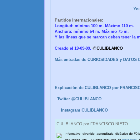
Yo
Partidos Internacionales:
Longitud: mínimo 100 m. Máximo 110 m.
Anchura: mínimo 64 m. Máximo 75 m.
Y las lineas que se marcan deben tener l
Creado el 19-09-09.
@CULIBLANCO
Más entradas de CURIOSIDADES y DATOS
Explicación de CULIBLANCO por FRANCIS
Twitter @CULIBLANCO
Instagram CULIBLANCO
CULIBLANCO por FRANCISCO NIETO
Informativo, divertido, aprendizaje, didáctico de Fút
Naturaleza, etc.... Puedes seguirme en
Instagram
, 