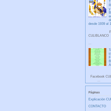
T
R
y
B
e
d
desde 1939 al 
Faceb
CULIB
...
T
t
F
A
Facebook CU
...
Páginas
Explicación C
CONTACTO