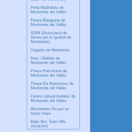
Peña Madridista de
Montornès del Vallès
Penya Blaugrana de
Montornès del Vallès
ADIM (Associació de
Dones per la Igualtat de
Montornès)
Gegants de Montornès
Drac i Diables de
Montornès del Vallès
Penya Pere Anton de
Montornès del Vallès
Penya Els Bartomeus de
Montornès del Vallès
Centro cultural Andaluz de
Montornès del Vallès
Movimiento Piu por un
futuro mejor
Baby Box Team (Mx
iniciación)