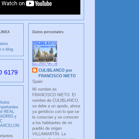
LINEA
Datos personales
arios
b o blog
CULIBLANCO por
as desde su creación
FRANCISCO NIETO
Spain
Mi nombre es
FRANCISCO NIETO. El
nombre de CULIBLANCO,
ítulos
se debe a un apodo, ahora
mportantes
ya gentilicio con lo que se
el REAL
ADRID y
le conocían y se conocen
C
a los habitantes de mi
BARCELON
pueblo de origen
VILLAMARTÍN. La
ortantes