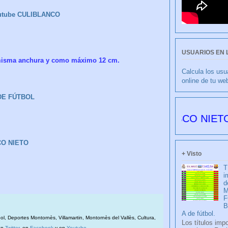
utube CULIBLANCO
USUARIOS EN 
a misma anchura y como máximo 12 cm.
Calcula los usu
online de tu we
 DE FÚTBOL
CULIBLANCO por FRANCISCO NIETO 6179 dí
CO NIETO
+ Visto
T
i
d
M
F
A de fútbol.
bol, Deportes Montornès, Villamartin, Montornès del Vallès, Cultura,
Los títulos imp
en
Twitter
, en
Facebook
y en
Youtube