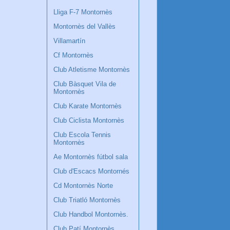
Lliga F-7 Montornès
Montornès del Vallès
Villamartín
Cf Montornès
Club Atletisme Montornès
Club Bàsquet Vila de
Montornès
Club Karate Montornès
Club Ciclista Montornès
Club Escola Tennis
Montornès
Ae Montornès fútbol sala
Club d'Escacs Montornés
Cd Montornès Norte
Club Triatló Montornès
Club Handbol Montornès.
Club Patí Montornès