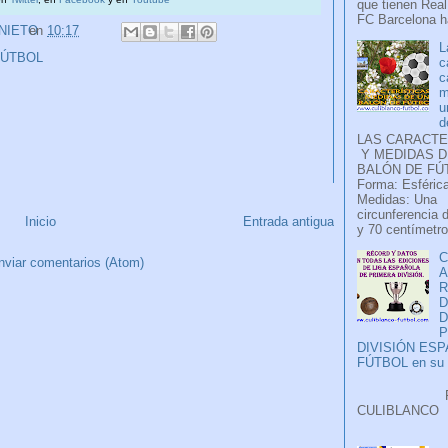
que tienen Real
FC Barcelona ha
 NIETO
en
10:17
L
FÚTBOL
c
c
m
u
d
LAS CARACTE
Y MEDIDAS D
BALÓN DE FÚ
Forma: Esférica
Medidas: Una
circunferencia 
Inicio
Entrada antigua
y 70 centímetro
C
nviar comentarios (Atom)
A
D
P
DIVISIÓN ES
FÚTBOL en su H
Faceb
CULIB
..