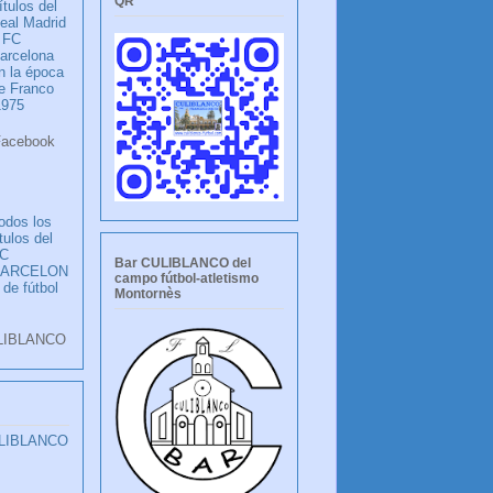
QR
ítulos del
eal Madrid
 FC
arcelona
n la época
e Franco
1975
ook
LANCO
odos los
ítulos del
C
Bar CULIBLANCO del
BARCELON
campo fútbol-atletismo
 de fútbol
Montornès
LIBLANCO
ULIBLANCO