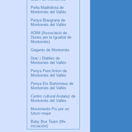
Peña Madridista de
Montornès del Vallès
Penya Blaugrana de
Montornès del Vallès
ADIM (Associació de
Dones per la Igualtat de
Montornès)
Gegants de Montornès
Drac i Diables de
Montornès del Vallès
Penya Pere Anton de
Montornès del Vallès
Penya Els Bartomeus de
Montornès del Vallès
Centro cultural Andaluz de
Montornès del Vallès
Movimiento Piu por un
futuro mejor
Baby Box Team (Mx
iniciación)