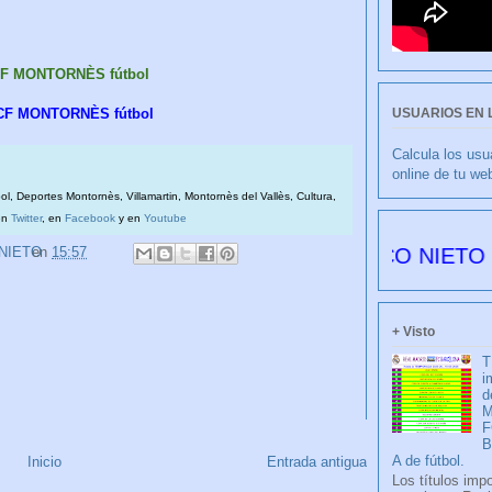
CF MONTORNÈS fútbol
USUARIOS EN 
 CF MONTORNÈS fútbol
Calcula los usu
online de tu we
bol, Deportes Montornès, Villamartin, Montornès del Vallès, Cultura,
en
Twitter
, en
Facebook
y en
Youtube
CULIBLANCO por FRANCISCO NIETO 6177 día
 NIETO
en
15:57
+ Visto
T
i
d
M
F
A de fútbol.
Inicio
Entrada antigua
Los títulos imp