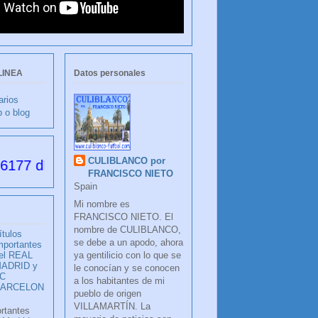
LINEA
Datos personales
arios
b o blog
CULIBLANCO por
s desde su creación
FRANCISCO NIETO
Spain
Mi nombre es
FRANCISCO NIETO. El
nombre de CULIBLANCO,
ítulos
se debe a un apodo, ahora
mportantes
ya gentilicio con lo que se
el REAL
ADRID y
le conocían y se conocen
C
a los habitantes de mi
BARCELON
pueblo de origen
VILLAMARTÍN. La
ortantes