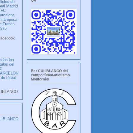
QR
ítulos del
eal Madrid
 FC
arcelona
n la época
e Franco
1975
ook
LANCO
odos los
ítulos del
C
Bar CULIBLANCO del
BARCELON
campo fútbol-atletismo
 de fútbol
Montornès
LIBLANCO
ULIBLANCO