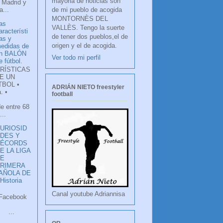
mayoria de noticias son
 Madrid y
de mi pueblo de acogida
...
MONTORNÈS DEL
as
VALLÈS. Tengo la suerte
aracterísti
de tener dos pueblos,el de
as y
origen y el de acogida.
edidas de
n BALÓN
Ver todo mi perfil
e fútbol.
RÍSTICAS
E UN
TBOL •
ADRIÁN NIETO freestyler
. •
football
de entre 68
...
URIOSID
DES Y
RÉCORDS
E LA LIGA
DE
RIMERA
PAÑOLA DE
istoria
Canal youtube Adriannisa
ook
LANCO
.