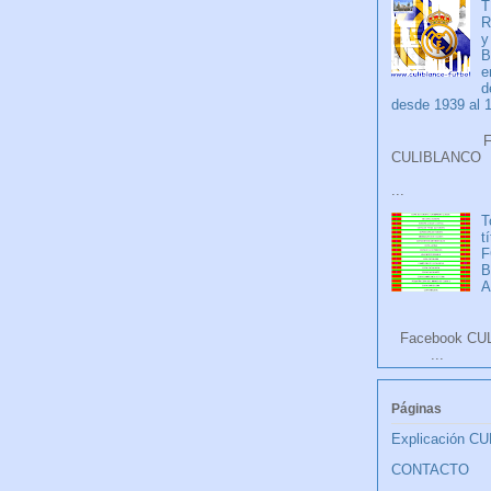
T
R
y
B
e
d
desde 1939 al 
Faceb
CULIB
...
T
t
F
A
Facebook CU
...
Páginas
Explicación C
CONTACTO