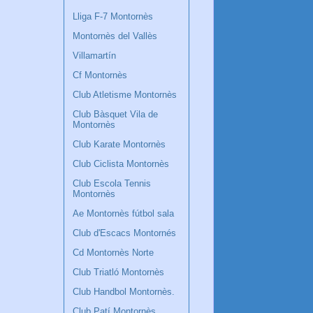
Lliga F-7 Montornès
Montornès del Vallès
Villamartín
Cf Montornès
Club Atletisme Montornès
Club Bàsquet Vila de
Montornès
Club Karate Montornès
Club Ciclista Montornès
Club Escola Tennis
Montornès
Ae Montornès fútbol sala
Club d'Escacs Montornés
Cd Montornès Norte
Club Triatló Montornès
Club Handbol Montornès.
Club Patí Montornès