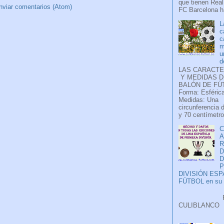
que tienen Real
nviar comentarios (Atom)
FC Barcelona ha
L
c
c
m
u
d
LAS CARACTE
Y MEDIDAS D
BALÓN DE FÚ
Forma: Esférica
Medidas: Una
circunferencia 
y 70 centímetro
C
A
D
P
DIVISIÓN ES
FÚTBOL en su H
Faceb
CULIB
..