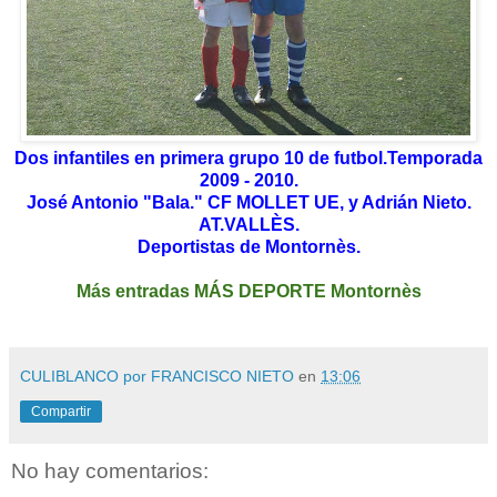
Dos infantiles en primera grupo 10 de futbol.Temporada
2009 - 2010.
José Antonio "Bala." CF MOLLET UE, y Adrián Nieto.
AT.VALLÈS.
Deportistas de Montornès.
Más entradas MÁS DEPORTE Montornès
CULIBLANCO por FRANCISCO NIETO
en
13:06
Compartir
No hay comentarios: