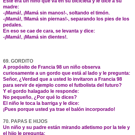
Éste era un niño que va en su bicicleta y le dice a su
madre:
-¡Mamá!, ¡Mamá sin manos!-, soltando el timón.
-¡Mamá!, !Mamá sin piernas!-, separando los pies de los
pedales.
En eso se cae de cara, se levanta y dice:
-¡Mamá!, ¡Mamá sin dientes!.
69. GORDITO
A propósito de Francia 98 un niño observa
curiosamente a un gordo que está al lado y le pregunta:
Señor, ¿Verdad que a usted lo invitaron a Francia 98
para servir de ejemplo como el futbolista del futuro?
Y el gordo halagado le responde:
No pequeño, ¿Por qué lo dices?
El niño le toca la barriga y le dice:
¡Pues porque usted ya trae el balón incorporado!
70. PAPAS E HIJOS
Un niño y su padre están mirando atletismo por la tele y
el hijo le pregunta: