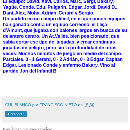
El equipo: David, Xavi, Carlos, Marc, Sergi, Bakary,
Yagüe, Conde, Edu, Pulgarin, Edgar, Jordi, David D.,
Dani, Alex, Moha, Adrián, Gerard y Sergio.
Un partido en un campo dificil, en el que pocos equipos
han ganado contra un equipo correoso, el Lliça
d'Amunt, que jugaba con balones largos en busca de su
delantero centro. Un At.Vallès, bien posicionado, que
sabia cortar ese tipo de jugadas, y crear continuas
jugadas de peligro, pero sin la profundidad de otras
veces. Muchos minutos de juego en medio del campo.
Parciales, 0 - 1 Gerard, 0 - 2 Adrián, 0 - 3 Edgar. Capitan
Edgar. Lesionado Conde y enfermo Bakary. Vino al
partido Jon del Infantil B
CULIBLANCO por FRANCISCO NIETO
en
15:30
Compartir
No hay comentarios: