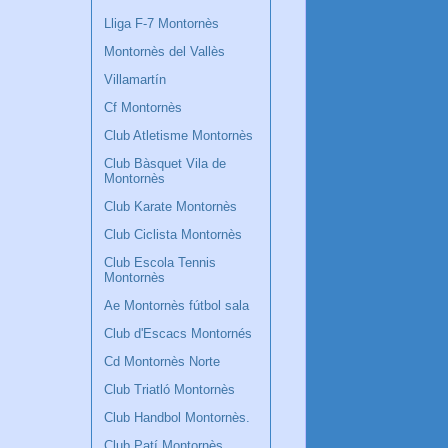
Lliga F-7 Montornès
Montornès del Vallès
Villamartín
Cf Montornès
Club Atletisme Montornès
Club Bàsquet Vila de
Montornès
Club Karate Montornès
Club Ciclista Montornès
Club Escola Tennis
Montornès
Ae Montornès fútbol sala
Club d'Escacs Montornés
Cd Montornès Norte
Club Triatló Montornès
Club Handbol Montornès.
Club Patí Montornès