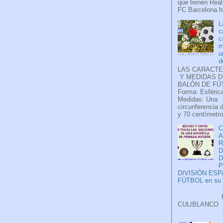
que tienen Real
FC Barcelona ha
L
c
c
m
u
d
LAS CARACTE
Y MEDIDAS D
BALÓN DE FÚ
Forma: Esférica
Medidas: Una
circunferencia 
y 70 centímetro
C
A
D
P
DIVISIÓN ES
FÚTBOL en su H
Faceb
CULIB
..