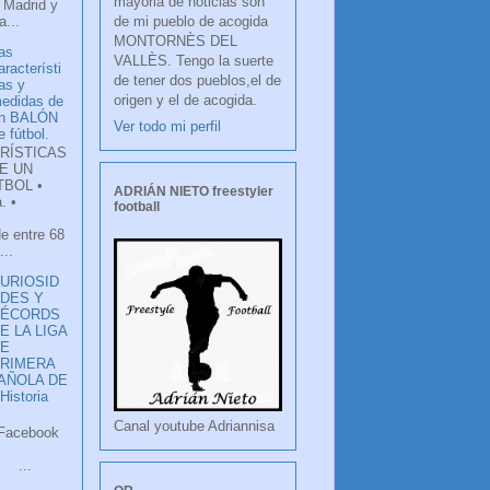
mayoria de noticias son
 Madrid y
de mi pueblo de acogida
...
MONTORNÈS DEL
as
VALLÈS. Tengo la suerte
aracterísti
de tener dos pueblos,el de
as y
origen y el de acogida.
edidas de
n BALÓN
Ver todo mi perfil
e fútbol.
RÍSTICAS
E UN
TBOL •
ADRIÁN NIETO freestyler
. •
football
de entre 68
...
URIOSID
DES Y
RÉCORDS
E LA LIGA
DE
RIMERA
PAÑOLA DE
istoria
Canal youtube Adriannisa
ook
LANCO
.