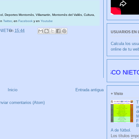
bol, Deportes Montornès, Villamartin, Montornès del Vallès, Cultura,
en
Twitter
, en
Facebook
y en
Youtube
 NIETO
en
15:44
USUARIOS EN 
Calcula los usu
online de tu we
CULIBLANCO por FRANCISCO NIETO 6177 dí
Inicio
Entrada antigua
+ Visto
T
nviar comentarios (Atom)
i
d
M
F
A de fútbol.
Los títulos imp