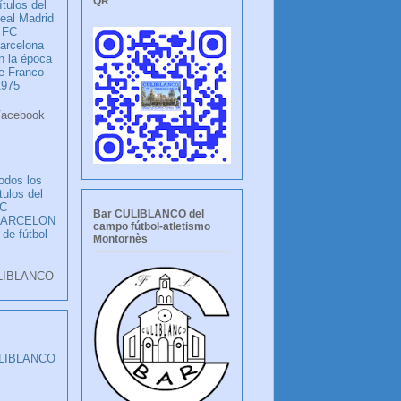
QR
ítulos del
eal Madrid
 FC
arcelona
n la época
e Franco
1975
ook
LANCO
odos los
ítulos del
C
Bar CULIBLANCO del
BARCELON
campo fútbol-atletismo
 de fútbol
Montornès
LIBLANCO
ULIBLANCO