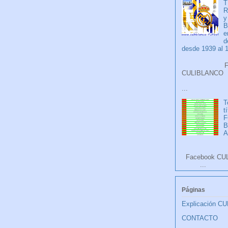
T
R
y
B
e
d
desde 1939 al 
Faceb
CULIB
...
T
t
F
A
Facebook CU
...
Páginas
Explicación C
CONTACTO