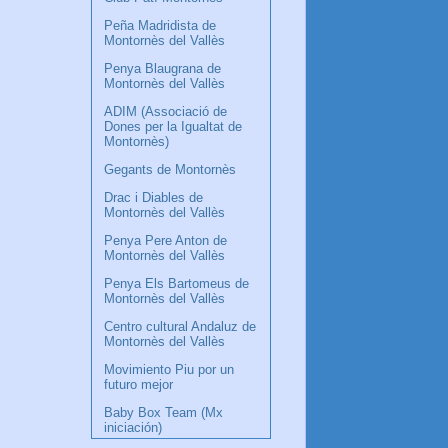
Peña Madridista de
Montornès del Vallès
Penya Blaugrana de
Montornès del Vallès
ADIM (Associació de
Dones per la Igualtat de
Montornès)
Gegants de Montornès
Drac i Diables de
Montornès del Vallès
Penya Pere Anton de
Montornès del Vallès
Penya Els Bartomeus de
Montornès del Vallès
Centro cultural Andaluz de
Montornès del Vallès
Movimiento Piu por un
futuro mejor
Baby Box Team (Mx
iniciación)