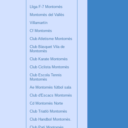
Lliga F-7 Montornès
Montornès del Vallès
Villamartín
Cf Montornès
Club Atletisme Montornès
Club Bàsquet Vila de
Montornès
Club Karate Montornès
Club Ciclista Montornès
Club Escola Tennis
Montornès
Ae Montornès fútbol sala
Club d'Escacs Montornés
Cd Montornès Norte
Club Triatló Montornès
Club Handbol Montornès.
Club Patí Montornès