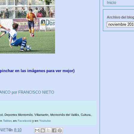
Inicio
Archivo del blo
(pinchar en las imágenes para ver mejor)
LIBLANCO por FRANCISCO NIETO
bol, Deportes Montornès, Villamartin, Montornès del Vallès, Cultura,
en
Twitter
, en
Facebook
y en
Youtube
 NIETO
en
8:10