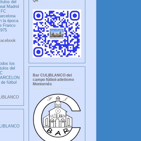
QR
ítulos del
eal Madrid
 FC
arcelona
n la época
e Franco
1975
ook
LANCO
odos los
ítulos del
C
Bar CULIBLANCO del
BARCELON
campo fútbol-atletismo
 de fútbol
Montornès
LIBLANCO
ULIBLANCO