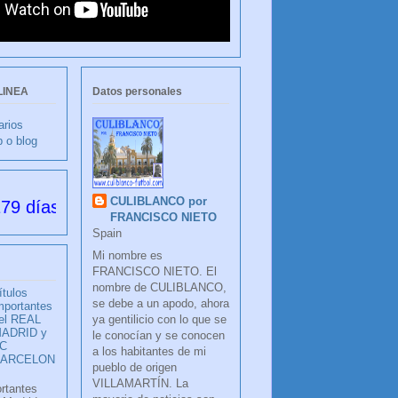
LINEA
Datos personales
arios
b o blog
CULIBLANCO por
esde su creación
FRANCISCO NIETO
Spain
Mi nombre es
FRANCISCO NIETO. El
nombre de CULIBLANCO,
ítulos
se debe a un apodo, ahora
mportantes
ya gentilicio con lo que se
el REAL
ADRID y
le conocían y se conocen
C
a los habitantes de mi
BARCELON
pueblo de origen
VILLAMARTÍN. La
ortantes