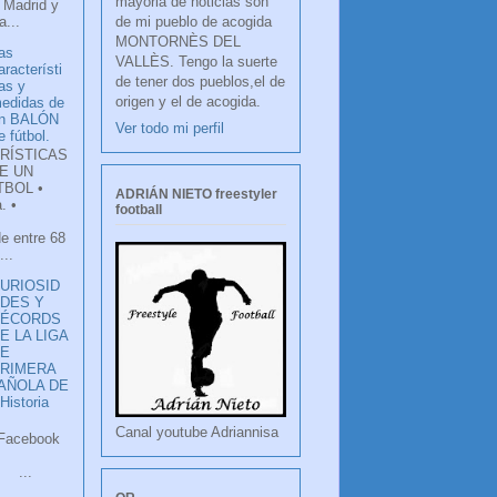
mayoria de noticias son
 Madrid y
de mi pueblo de acogida
...
MONTORNÈS DEL
as
VALLÈS. Tengo la suerte
aracterísti
de tener dos pueblos,el de
as y
origen y el de acogida.
edidas de
n BALÓN
Ver todo mi perfil
e fútbol.
RÍSTICAS
E UN
TBOL •
ADRIÁN NIETO freestyler
. •
football
de entre 68
...
URIOSID
DES Y
RÉCORDS
E LA LIGA
DE
RIMERA
PAÑOLA DE
istoria
Canal youtube Adriannisa
ook
LANCO
.