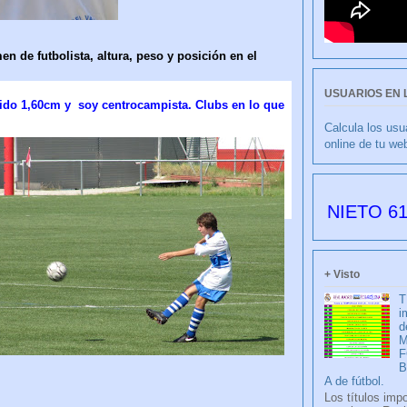
n de futbolista, altura, peso y posición en el
USUARIOS EN 
mido 1,60cm y soy centrocampista. Clubs en lo que
Calcula los usu
online de tu we
CULIBLANCO por FRANCISCO NIETO 6179 días d
+ Visto
T
i
d
M
F
A de fútbol.
Los títulos imp