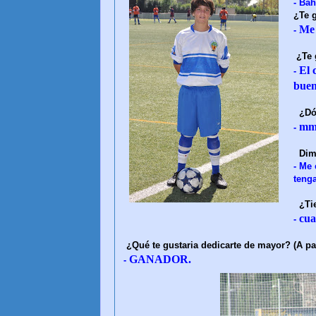
- Bah
¿Te 
Me 
-
¿Te 
El 
-
buena
¿Dó
mm
-
Dim
- Me 
tenga
¿Ti
cua
-
¿Qué te gustaria dedicarte de mayor? (A par
GANADOR.
-