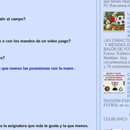
que tienen Real
FC Barcelona ha
L
c
alir al campo?
c
m
u
d
LAS CARACTE
o o con los mandos de un video juego?
Y MEDIDAS D
BALÓN DE FÚ
Forma: Esférica
os?
Medidas: Una
circunferencia 
y 70 centímetro
lo que menos las posesiones con la mano .
C
A
D
P
DIVISIÓN ES
FÚTBOL en su H
Faceb
CULIB
..
e la asignatura que más te gusta y la que menos.