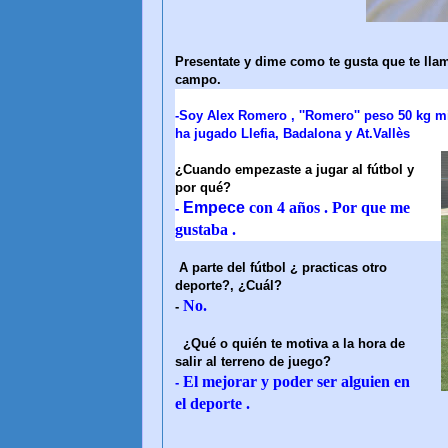
Presentate y dime como te gusta que te llame
campo.
-Soy Alex Romero , ''Romero'' peso 50 kg 
ha jugado Llefia, Badalona y At.Vallès
¿Cuando empezaste a jugar al fútbol y
por qué?
Empece
con 4 años . Por que me
-
gustaba .
A parte del fútbol ¿ practicas otro
deporte?, ¿Cuál?
No.
-
¿Qué o quién te motiva a la hora de
salir al terreno de juego?
El mejorar y poder ser alguien en
-
el deporte .