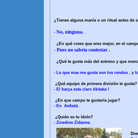
¿Tienes alguna manía o un ritual antes de s
No, ninguna.
-
¿En qué crees que eres mejor, en el camp
- Pues no sabria contestar .
¿Qué te gusta más del entreno y que men
- Lo que mas me gusta son los rondos , y 
¿Qué equipo de primera división te gusta?
- El barça esta claro tikitaka !
¿En que campo te gustaría jugar?
- En Anfield.
¿Quién es tu ídolo?
- Zinedine Zidanne.
Dim