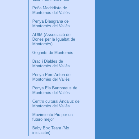
Peña Madridista de
Montornès del Vallès
Penya Blaugrana de
Montornès del Vallès
ADIM (Associació de
Dones per la Igualtat de
Montornès)
Gegants de Montornès
Drac i Diables de
Montornès del Vallès
Penya Pere Anton de
Montornès del Vallès
Penya Els Bartomeus de
Montornès del Vallès
Centro cultural Andaluz de
Montornès del Vallès
Movimiento Piu por un
futuro mejor
Baby Box Team (Mx
iniciación)