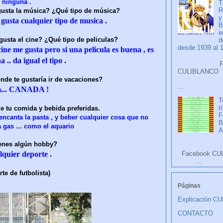
 ninguna .
T
R
gusta la música? ¿Qué tipo de música?
y
gusta cualquier tipo de musica .
B
e
gusta el cine? ¿Qué tipo de peliculas?
d
desde 1939 al 
cine me gusta pero si una pelicula es buena , es
 .. da igual el tipo .
Faceb
CULIB
nde te gustaría ir de vacaciones?
...
... CANADA !
T
t
e tu comida y bebida preferidas.
F
encanta la pasta , y beber cualquier cosa que no
 gas ... como el aquario
A
enes algún hobby?
lquier deporte .
Facebook CU
...
te de futbolista)
Páginas
Explicación C
CONTACTO