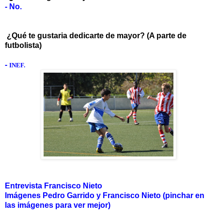
- No.
¿Qué te gustaria dedicarte de mayor? (A parte de
futbolista)
-
INEF.
Entrevista Francisco Nieto
Imágenes Pedro Garrido y Francisco Nieto
(pinchar en
las imágenes para ver mejor)