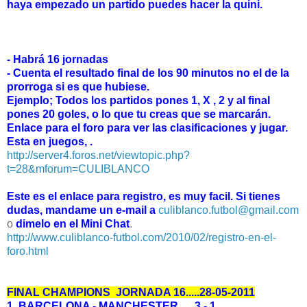
haya empezado un partido puedes hacer la quini.
- Habrá 16 jornadas
- Cuenta el resultado final de los 90 minutos no el de la
prorroga si es que hubiese.
Ejemplo; Todos los partidos pones 1, X , 2 y al final
pones 20 goles, o lo que tu creas que se marcarán.
Enlace para el foro para ver las clasificaciones y jugar.
Esta en juegos, .
http://server4.foros.net/viewtopic.php?
t=28&mforum=CULIBLANCO
Este es el enlace para registro, es muy facil. Si tienes
dudas, mandame un e-mail a
culiblanco.futbol@gmail.com
o
dimelo en el Mini Chat
.
http://www.culiblanco-futbol.com/2010/02/registro-en-el-
foro.html
FINAL CHAMPIONS JORNADA 16.....28-05-2011
1. BARCELONA - MANCHESTER......3 - 1