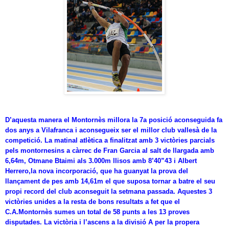
D’aquesta manera el Montornès millora la 7a posició aconseguida fa
dos anys a Vilafranca i aconsegueix ser el millor club vallesà de la
competició. La matinal atlètica a finalitzat amb 3 victòries parcials
pels montornesins a càrrec de Fran Garcia al salt de llargada amb
6,64m, Otmane Btaimi als 3.000m llisos amb 8’40”43 i Albert
Herrero,la nova incorporació, que ha guanyat la prova del
llançament de pes amb 14,61m el que suposa tornar a batre el seu
propi record del club aconseguit la setmana passada. Aquestes 3
victòries unides a la resta de bons resultats a fet que el
C.A.Montornès sumes un total de 58 punts a les 13 proves
disputades. La victòria i l’ascens a la divisió A per la propera