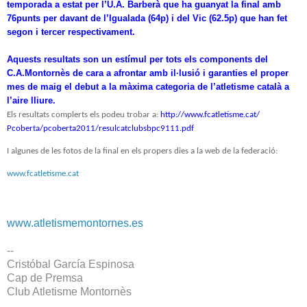
temporada a estat per l’U.A. Barberà que ha guanyat la final amb
76punts per davant de l’Igualada (64p) i del Vic (62.5p) que han fet
segon i tercer respectivament.
Aquests resultats son un estímul per tots els components del
C.A.Montornès de cara a afrontar amb il·lusió i garanties el proper
mes de maig el debut a la màxima categoria de l’atletisme català a
l’aire lliure.
Els resultats complerts els podeu trobar a:
http://www.fcatletisme.cat/
Pcoberta/pcoberta2011/
resulcatclubsbpc9111.pdf
I algunes de les fotos de la final en els propers dies a la web de la federació:
www.fcatletisme.cat
www.atletismemontornes.es
--
Cristóbal García Espinosa
Cap de Premsa
Club Atletisme Montornès