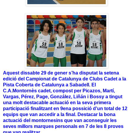
Aquest dissabte 29 de gener s’ha disputat la setena
edició del Campionat de Catalunya de Clubs Cadet a la
Pista Coberta de Catalunya a Sabadell. El
C.A.Montornès cadet, compost per Picazos, Martí,
Vargas, Pérez, Page, González, Liñán i Bossy a tingut
una molt destacable actuació en la seva primera
participació finalitzant en 9ena possició d'un total de 12
equips que van accedir a la final. Destacar la bona
actuació del montornesins que van aconseguir les
seves millors marques personals en 7 de les 8 proves
que van realitzar.