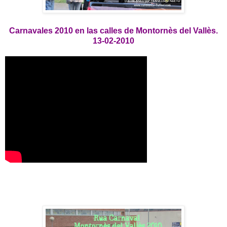
Carnavales 2010 en las calles de Montornès del Vallès.
13-02-2010