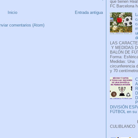
que tienen Real
FC Barcelona ha
Inicio
Entrada antigua
L
c
c
nviar comentarios (Atom)
m
u
d
LAS CARACTE
Y MEDIDAS D
BALÓN DE FÚ
Forma: Esférica
Medidas: Una
circunferencia 
y 70 centímetro
C
A
D
P
DIVISIÓN ES
FÚTBOL en su H
Faceb
CULIB
..