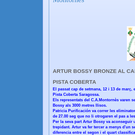
ARTUR BOSSY BRONZE AL CA
PISTA COBERTA
El passat cap de setmana, 12 i 13 de març, 
Pista Coberta Saragossa.
Els representats del C.A.Montornès varen ser
Bossy als 3000 metres llisos.
Patricia Purificación va correr les eliminat
de 27.00 seg que no li otrogaren el pas a le
Per la seva part Artur Bossy va aconseguir 
trepidant. Artur va fer tercer a menys d'un
diferencia entre el segon i el quart classific