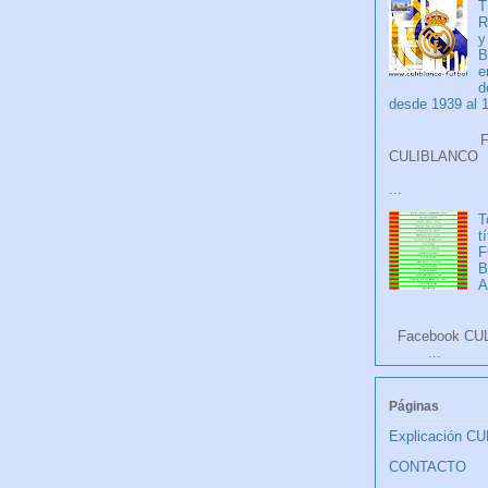
T
R
y
B
e
d
desde 1939 al 
Faceb
CULIB
...
T
t
F
A
Facebook CU
...
Páginas
Explicación C
CONTACTO