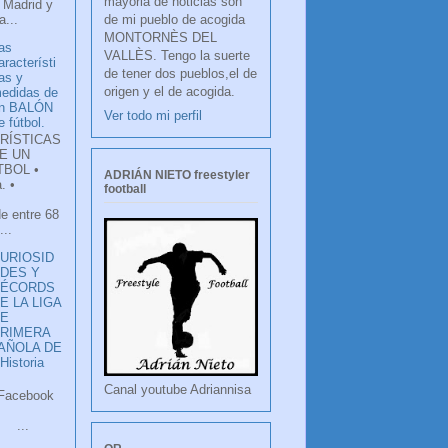
mayoria de noticias son
 Madrid y
de mi pueblo de acogida
...
MONTORNÈS DEL
as
VALLÈS. Tengo la suerte
aracterísti
de tener dos pueblos,el de
as y
origen y el de acogida.
edidas de
n BALÓN
Ver todo mi perfil
e fútbol.
RÍSTICAS
E UN
TBOL •
ADRIÁN NIETO freestyler
. •
football
de entre 68
...
URIOSID
DES Y
RÉCORDS
E LA LIGA
DE
RIMERA
PAÑOLA DE
istoria
Canal youtube Adriannisa
ook
LANCO
.