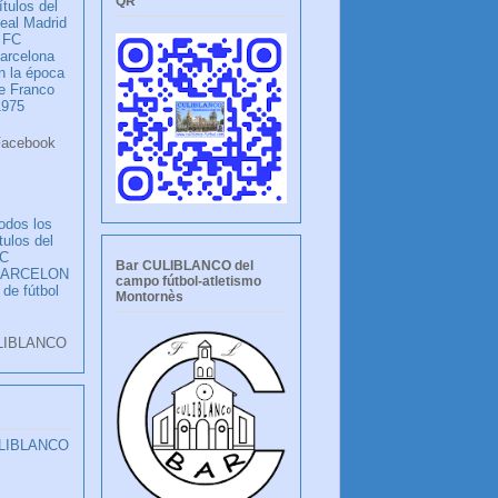
QR
ítulos del
eal Madrid
 FC
arcelona
n la época
e Franco
1975
ook
LANCO
odos los
ítulos del
C
Bar CULIBLANCO del
BARCELON
campo fútbol-atletismo
 de fútbol
Montornès
LIBLANCO
ULIBLANCO