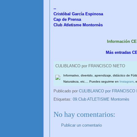
--
Cristóbal García Espinosa
Cap de Prensa
Club Atletisme Montornès
Información C
Más entradas C
CULIBLANCO por FRANCISCO NIETO
Informativo, divertido, aprendizaje, didáctico de Fút
Naturaleza, etc.... Puedes seguirme en
Instagram
, 
Publicado por
CULIBLANCO por FRANCISCO
Etiquetas:
09.Club ATLETISME Montornès
No hay comentarios:
Publicar un comentario