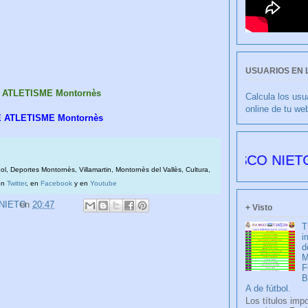
USUARIOS EN 
E ATLETISME Montornès
Calcula los usu
online de tu we
E ATLETISME Montornès
CULIBLANCO por FRANCISCO NIETO 6176 dí
bol, Deportes Montornès, Villamartin, Montornès del Vallès, Cultura,
en
Twitter
, en
Facebook
y en
Youtube
 NIETO
en
20:47
+ Visto
T
i
d
M
F
A de fútbol.
Los títulos imp