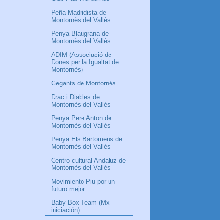
Peña Madridista de
Montornès del Vallès
Penya Blaugrana de
Montornès del Vallès
ADIM (Associació de
Dones per la Igualtat de
Montornès)
Gegants de Montornès
Drac i Diables de
Montornès del Vallès
Penya Pere Anton de
Montornès del Vallès
Penya Els Bartomeus de
Montornès del Vallès
Centro cultural Andaluz de
Montornès del Vallès
Movimiento Piu por un
futuro mejor
Baby Box Team (Mx
iniciación)