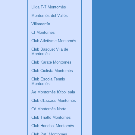
Lliga F-7 Montornès
Montornès del Vallès
Villamartín
Cf Montornès
Club Atletisme Montornès
Club Bàsquet Vila de
Montornès
Club Karate Montornès
Club Ciclista Montornès
Club Escola Tennis
Montornès
Ae Montornès fútbol sala
Club d'Escacs Montornés
Cd Montornès Norte
Club Triatló Montornès
Club Handbol Montornès.
Club Patí Montornès