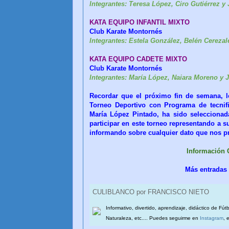
Integrantes: Teresa López, Ciro Gutiérrez y 
KATA EQUIPO INFANTIL MIXTO
Club Karate Montornés Te
Integrantes: Estela González, Belén Cerezal
KATA EQUIPO CADETE MIXTO
Club Karate Montornés Su
Integrantes: María López, Naiara Moreno y 
Recordar que el próximo fin de semana, lo
Torneo Deportivo con Programa de tecnifi
María López Pintado, ha sido seleccionad
participar en este torneo representando a 
informando sobre cualquier dato que nos p
Información
Más entradas
CULIBLANCO por FRANCISCO NIETO
Informativo, divertido, aprendizaje, didáctico de Fút
Naturaleza, etc.... Puedes seguirme en
Instagram
, 