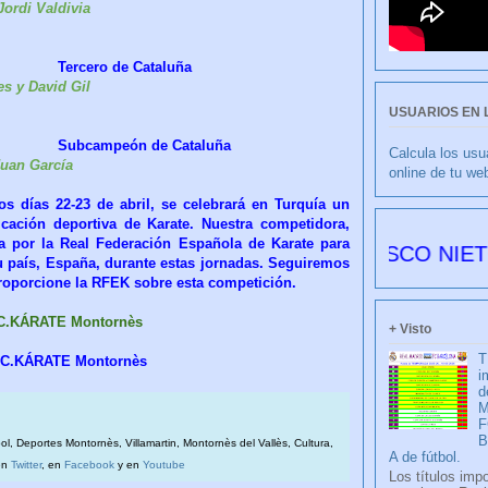
Jordi Valdivia
rcero de Cataluña
es y David Gil
USUARIOS EN 
bcampeón de Cataluña
Calcula los usu
Juan García
online de tu we
s días 22-23 de abril, se celebrará en Turquía un
cación deportiva de Karate. Nuestra competidora,
a por la Real Federación Española de Karate para
CULIBLANCO por FRANCISCO NIETO 6178 d
su país, España, durante estas jornadas. Seguiremos
roporcione la RFEK sobre esta competición.
 C.KÁRATE Montornès
+ Visto
T
 C.KÁRATE Montornès
i
d
M
F
bol, Deportes Montornès, Villamartin, Montornès del Vallès, Cultura,
A de fútbol.
en
Twitter
, en
Facebook
y en
Youtube
Los títulos imp