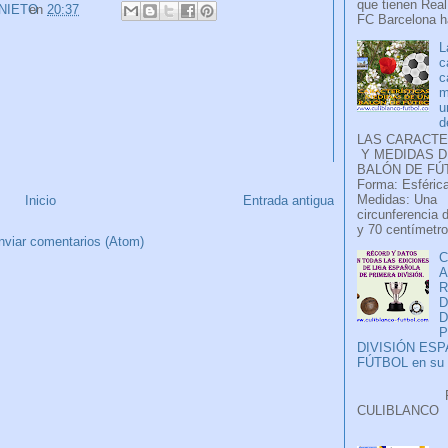
que tienen Real
 NIETO
en
20:37
FC Barcelona ha
L
c
c
m
u
d
LAS CARACTE
Y MEDIDAS D
BALÓN DE FÚ
Forma: Esférica
Medidas: Una
Inicio
Entrada antigua
circunferencia 
y 70 centímetro
nviar comentarios (Atom)
C
A
D
P
DIVISIÓN ES
FÚTBOL en su H
Faceb
CULIB
..