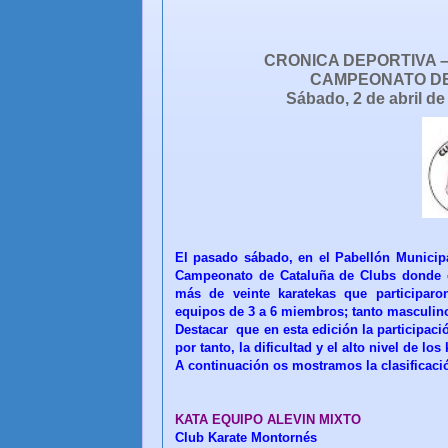
CRONICA DEPORTIVA 
CAMPEONATO DE
Sábado, 2 de abril de
El pasado sábado, en el Pabellón Municipa
Campeonato de Cataluña de Clubs donde e
más de veinte karatekas que participaro
equipos de 3 a 6 miembros; tanto masculi
Destacar que en esta edición la participaci
por tanto, la dificultad y el alto nivel de l
A continuación os mostramos la clasificac
KATA EQUIPO ALEVIN MIXTO
Club Karate Montornés Ca