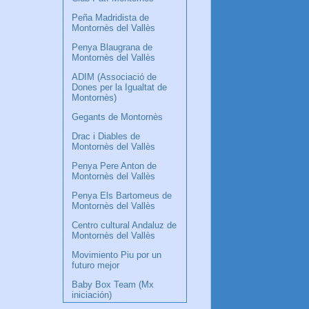
Peña Madridista de
Montornès del Vallès
Penya Blaugrana de
Montornès del Vallès
ADIM (Associació de
Dones per la Igualtat de
Montornès)
Gegants de Montornès
Drac i Diables de
Montornès del Vallès
Penya Pere Anton de
Montornès del Vallès
Penya Els Bartomeus de
Montornès del Vallès
Centro cultural Andaluz de
Montornès del Vallès
Movimiento Piu por un
futuro mejor
Baby Box Team (Mx
iniciación)