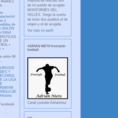
mayoria de noticias son
 Madrid y
de mi pueblo de acogida
...
MONTORNÈS DEL
as
VALLÈS. Tengo la suerte
aracterísti
de tener dos pueblos,el de
as y
origen y el de acogida.
edidas de
n BALÓN
Ver todo mi perfil
e fútbol.
RÍSTICAS
E UN
TBOL •
ADRIÁN NIETO freestyler
. •
football
de entre 68
...
URIOSID
DES Y
RÉCORDS
E LA LIGA
DE
RIMERA
PAÑOLA DE
istoria
Canal youtube Adriannisa
ook
LANCO
.