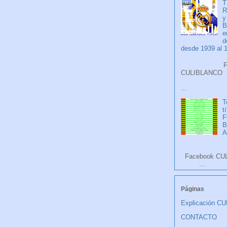
T
R
y
B
e
d
desde 1939 al 
Faceb
CULIB
...
T
t
F
A
Facebook CU
...
Páginas
Explicación C
CONTACTO