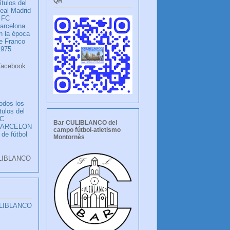
QR
ítulos del
eal Madrid
 FC
arcelona
n la época
e Franco
1975
ook
LANCO
odos los
ítulos del
C
Bar CULIBLANCO del
BARCELON
campo fútbol-atletismo
 de fútbol
Montornès
LIBLANCO
ULIBLANCO