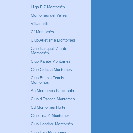
Lliga F-7 Montornès
Montornès del Vallès
Villamartín
Cf Montornès
Club Atletisme Montornès
Club Bàsquet Vila de
Montornès
Club Karate Montornès
Club Ciclista Montornès
Club Escola Tennis
Montornès
Ae Montornès fútbol sala
Club d'Escacs Montornés
Cd Montornès Norte
Club Triatló Montornès
Club Handbol Montornès.
Club Patí Montornès