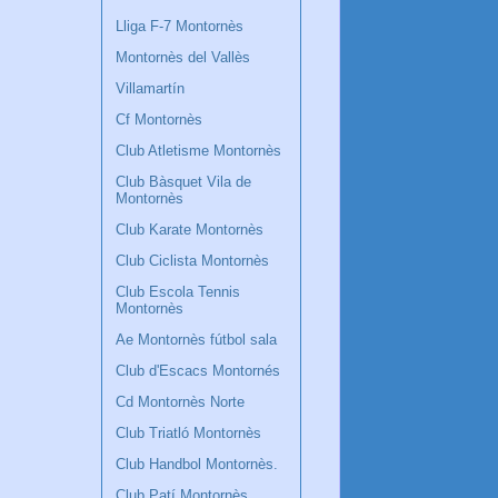
Lliga F-7 Montornès
Montornès del Vallès
Villamartín
Cf Montornès
Club Atletisme Montornès
Club Bàsquet Vila de
Montornès
Club Karate Montornès
Club Ciclista Montornès
Club Escola Tennis
Montornès
Ae Montornès fútbol sala
Club d'Escacs Montornés
Cd Montornès Norte
Club Triatló Montornès
Club Handbol Montornès.
Club Patí Montornès