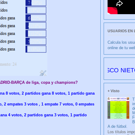
USUARIOS EN 
Calcula los usu
online de tu we
CULIBLANCO por FRANCISCO NIETO 6177 dí
MADRID-BARÇA de liga, copa y champions?
+ Visto
na 8 votos, 2 partidos gana 8 votos, 1 partido gana
T
i
to, 2 empates 3 votos , 1 empate 7 votos, 0 empates
d
M
ana 4 votos, 2 partidos gana 3 votos, 1 partido
F
A de fútbol.
Los títulos imp