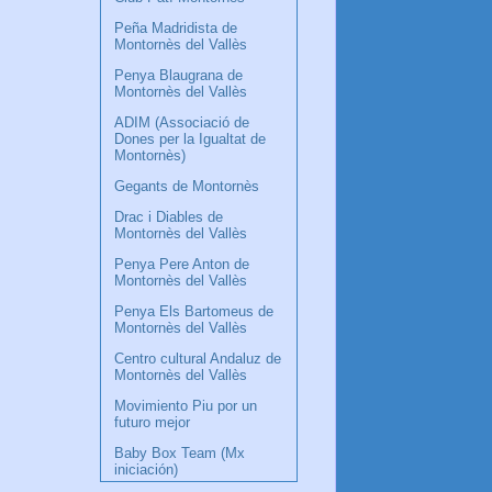
Peña Madridista de
Montornès del Vallès
Penya Blaugrana de
Montornès del Vallès
ADIM (Associació de
Dones per la Igualtat de
Montornès)
Gegants de Montornès
Drac i Diables de
Montornès del Vallès
Penya Pere Anton de
Montornès del Vallès
Penya Els Bartomeus de
Montornès del Vallès
Centro cultural Andaluz de
Montornès del Vallès
Movimiento Piu por un
futuro mejor
Baby Box Team (Mx
iniciación)