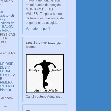
mayoria de noticias son
 Madrid y
de mi pueblo de acogida
...
MONTORNÈS DEL
as
VALLÈS. Tengo la suerte
aracterísti
de tener dos pueblos,el de
as y
origen y el de acogida.
edidas de
n BALÓN
Ver todo mi perfil
e fútbol.
RÍSTICAS
E UN
TBOL •
ADRIÁN NIETO freestyler
. •
football
de entre 68
...
URIOSID
DES Y
RÉCORDS
E LA LIGA
DE
RIMERA
PAÑOLA DE
istoria
Canal youtube Adriannisa
ook
LANCO
.