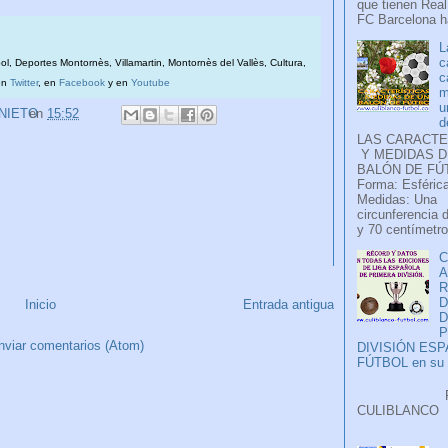
que tienen Real
FC Barcelona ha
L
c
bol, Deportes Montornès, Villamartin, Montornès del Vallès, Cultura,
c
en
Twitter
, en
Facebook
y en
Youtube
m
u
 NIETO
en
15:52
d
LAS CARACTE
Y MEDIDAS D
BALÓN DE FÚ
Forma: Esférica
Medidas: Una
circunferencia 
y 70 centímetro
C
A
D
Inicio
Entrada antigua
P
nviar comentarios (Atom)
DIVISIÓN ES
FÚTBOL en su H
Faceb
CULIB
..