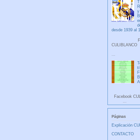
T
R
y
B
e
d
desde 1939 al 
Faceb
CULIB
...
T
t
F
A
Facebook CU
...
Páginas
Explicación C
CONTACTO