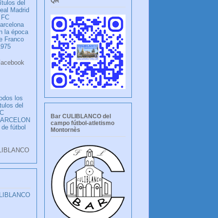
QR
ítulos del
eal Madrid
 FC
arcelona
n la época
e Franco
1975
ook
LANCO
odos los
ítulos del
C
Bar CULIBLANCO del
BARCELON
campo fútbol-atletismo
 de fútbol
Montornès
LIBLANCO
ULIBLANCO