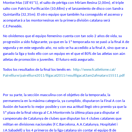
Montse Mas (18’45”1), el salto de pértiga con Miriam Resina (2,00m), el triple
salto con Patricia Purificación (10,68m) y el lanzamiento de disco con Sandra
Quintanilla (32,35m). El otro equipo que también ha conseguido el ascenso y
acompañará a las montornesinas en la primera división catalana será
C.E.Penedès.
No olvidemos que el equipo femenino cuenta con tan solo 2 años de vida, su
progresión a sido fulgurante, ya que en la 1ª temporada no se pasó a la final A de
segunda y en este segundo año, no solo se ha accedido a la final A, sino que se a
ganado la liga y todo ello con un equipo en el que el 80% de las atletas son aún
atletas de promoción o juveniles. El futuro está asegurado.
Todos los resultados de la final los tenéis en:
http://www.fcatletisme.cat/
Pairelliure/pairelliure2011/
lligacat2011/
resullligacat3am2afmataro15511
.pdf
Por su parte, la sección masculina con el objetivo de la temporada, la
permanencia en la máxima categoría, ya cumplido, disputaron la Final A con la
ilusión de hacerlo lo mejor posible y con esa actitud llegó otro premio ya que la
5ª plaza de la final otorga al C.A.Montornès la última plaza para disputar el
campeonato de Catalunya de clubes que disputan los 4 clubes catalanes que
militan en divisiones nacionales (F.C.Barcelona, A.A.Catalunya, Hospitalet i
J.A.Sabadell) y los 4 primeros de la liga catalana sin contar el equipo B de