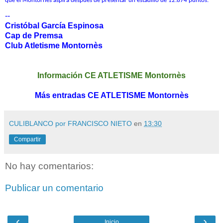
que el Montornès aspira después de presentar un estadillo de 12.874 puntos.
--
Cristóbal García Espinosa
Cap de Premsa
Club Atletisme Montornès
Información CE ATLETISME Montornès
Más entradas CE ATLETISME Montornès
CULIBLANCO por FRANCISCO NIETO
en
13:30
Compartir
No hay comentarios:
Publicar un comentario
‹
›
Inicio