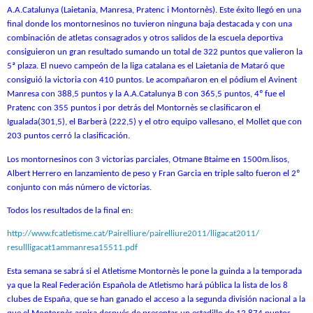
A.A.Catalunya (Laietania, Manresa, Pratenc i Montornès). Este éxito llegó en una
final donde los montornesinos no tuvieron ninguna baja destacada y con una
combinación de atletas consagrados y otros salidos de la escuela deportiva
consiguieron un gran resultado sumando un total de 322 puntos que valieron la
5ª plaza. El nuevo campeón de la liga catalana es el Laietania de Mataró que
consiguió la victoria con 410 puntos. Le acompañaron en el pódium el Avinent
Manresa con 388,5 puntos y la A.A.Catalunya B con 365,5 puntos, 4º fue el
Pratenc con 355 puntos i por detrás del Montornès se clasificaron el
Igualada(301,5), el Barberà (222,5) y el otro equipo vallesano, el Mollet que con
203 puntos cerró la clasificación.
Los montornesinos con 3 victorias parciales, Otmane Btaime en 1500m.lisos,
Albert Herrero en lanzamiento de peso y Fran Garcia en triple salto fueron el 2º
conjunto con más número de victorias.
Todos los resultados de la final en:
http://www.fcatletisme.cat/
Pairelliure/pairelliure2011/
lligacat2011/
resullligacat1ammanresa15511.
pdf
Esta semana se sabrá si el Atletisme Montornès le pone la guinda a la temporada
ya que la Real Federación Española de Atletismo hará pública la lista de los 8
clubes de España, que se han ganado el acceso a la segunda división nacional a la