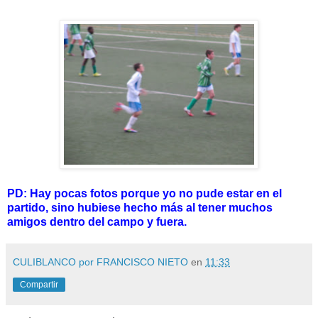
PD: Hay pocas fotos porque yo no pude estar en el
partido, sino hubiese hecho más al tener muchos
amigos dentro del campo y fuera.
CULIBLANCO por FRANCISCO NIETO
en
11:33
Compartir