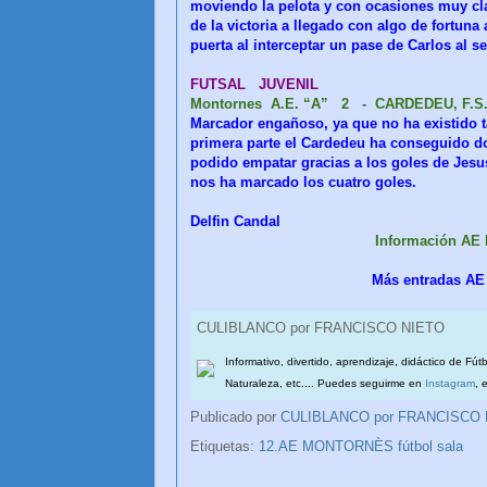
moviendo la pelota y con ocasiones muy cla
de la victoria a llegado con algo de fortuna
puerta al interceptar un pase de Carlos al 
FUTSAL JUVENIL
Montornes A.E. “A” 2 - CARDEDEU, F.S
Marcador engañoso, ya que no ha existido tan
primera parte el Cardedeu ha conseguido do
podido empatar gracias a los goles de Jesu
nos ha marcado los cuatro goles.
Delfin Candal
Información AE
Más entradas AE
CULIBLANCO por FRANCISCO NIETO
Informativo, divertido, aprendizaje, didáctico de Fút
Naturaleza, etc.... Puedes seguirme en
Instagram
, 
Publicado por
CULIBLANCO por FRANCISCO
Etiquetas:
12.AE MONTORNÈS fútbol sala