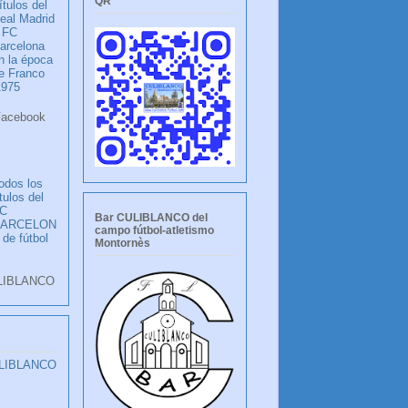
QR
ítulos del
eal Madrid
 FC
arcelona
n la época
e Franco
1975
ook
LANCO
odos los
ítulos del
C
Bar CULIBLANCO del
BARCELON
campo fútbol-atletismo
 de fútbol
Montornès
LIBLANCO
ULIBLANCO