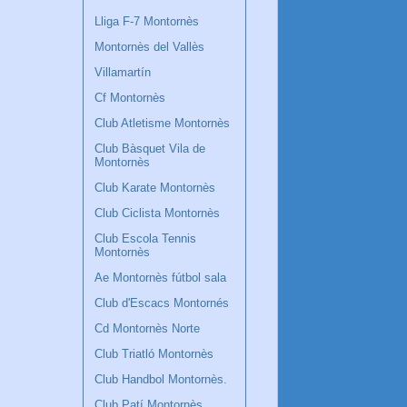
Lliga F-7 Montornès
Montornès del Vallès
Villamartín
Cf Montornès
Club Atletisme Montornès
Club Bàsquet Vila de
Montornès
Club Karate Montornès
Club Ciclista Montornès
Club Escola Tennis
Montornès
Ae Montornès fútbol sala
Club d'Escacs Montornés
Cd Montornès Norte
Club Triatló Montornès
Club Handbol Montornès.
Club Patí Montornès