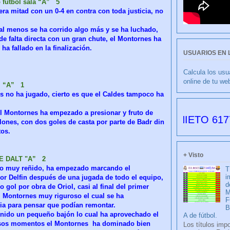
futbol sala “A” 5
mera mitad con un 0-4 en contra con toda justicia, no
al menos se ha corrido algo más y se ha luchado,
de falta directa con un gran chute, el Montornes ha
a fallado en la finalización.
USUARIOS EN 
Calcula los usu
online de tu we
. “A” 1
es no ha jugado, cierto es que el Caldes tampoco ha
l Montornes ha empezado a presionar y fruto de
CULIBLANCO por FRANCISCO NIETO 6177 días 
ones, con dos goles de casta por parte de Badr din
tos.
+ Visto
DE DALT "A” 2
ido muy reñido, ha empezado marcando el
T
i
r Delfin después de una jugada de todo el equipo,
d
ol por obra de Oriol, casi al final del primer
M
l Montornes muy riguroso el cual se ha
F
mia para pensar que podían remontar.
enido un pequeño bajón lo cual ha aprovechado el
A de fútbol.
 esos momentos el Montornes ha dominado bien
Los títulos imp