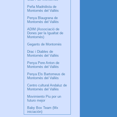
Peña Madridista de
Montornès del Vallès
Penya Blaugrana de
Montornès del Vallès
ADIM (Associació de
Dones per la Igualtat de
Montornès)
Gegants de Montornès
Drac i Diables de
Montornès del Vallès
Penya Pere Anton de
Montornès del Vallès
Penya Els Bartomeus de
Montornès del Vallès
Centro cultural Andaluz de
Montornès del Vallès
Movimiento Piu por un
futuro mejor
Baby Box Team (Mx
iniciación)