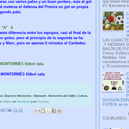
que tienen Real
ras con varios palos y un buen portero, más el gol
FC Barcelona ha
 al meterse el defensa del Premia un gol en propia
segundo palo.
L
c
c
m
. "A" 6
u
ta diferencia entre los equipos, casi al final de la
d
s goles, pero al principio de la segunda se ha
LAS CARACTE
s y Marc, pero en apenas 6 minutos el Cardedeu
Y MEDIDAS D
BALÓN DE FÚ
Forma: Esférica
Medidas: Una
circunferencia 
 MONTORNÈS fútbol sala
y 70 centímetro
 MONTORNÈS fútbol sala
C
A
D
P
bol, Deportes Montornès, Villamartin, Montornès del Vallès, Cultura,
DIVISIÓN ES
en
Twitter
, en
Facebook
y en
Youtube
FÚTBOL en su H
 NIETO
en
11:24
Faceb
CULIB
..