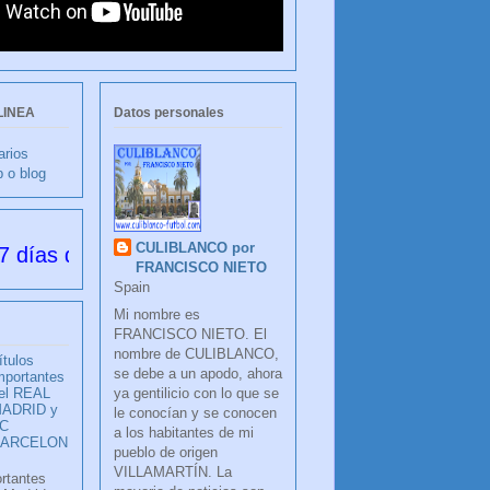
LINEA
Datos personales
arios
b o blog
CULIBLANCO por
desde su creación
FRANCISCO NIETO
Spain
Mi nombre es
FRANCISCO NIETO. El
nombre de CULIBLANCO,
ítulos
se debe a un apodo, ahora
mportantes
ya gentilicio con lo que se
el REAL
ADRID y
le conocían y se conocen
C
a los habitantes de mi
BARCELON
pueblo de origen
VILLAMARTÍN. La
ortantes