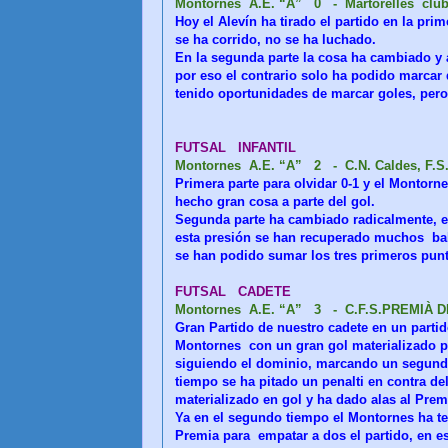
Montornes A.E. “A” 0 - Martorelles club 
Hoy el Alevín ha tirado el partido en la pri
se ha corrido, no se ha luchado.
En la segunda parte la cosa ha cambiado y 
por eso el contrario solo ha podido marcar 
tenido oportunidades de marcar goles, pero h
FUTSAL INFANTIL
Montornes A.E. “A” 2 - C.N. Caldes, F.S
Primera parte para olvidar 0-1 y el Montorn
hecho gran cosa a parte del gol.
Segunda parte ha cambiado radicalmente, e
esta presión se han recuperado muchos bal
se han podido sumar los tres primeros pun
FUTSAL CADETE
Montornes A.E. “A” 3 - C.F.S.PREMIÀ 
Gran Partido de nuestro cadete en un part
Montornes con un gran gol materializado po
siguiendo el dominio, marcando un segundo g
tiempo se ha pitado un penalti en contra de
materializado en gol y ha dado alas al Pre
Ya en el segundo tiempo el Montornes ha t
Premia para empatar a dos el partido, en