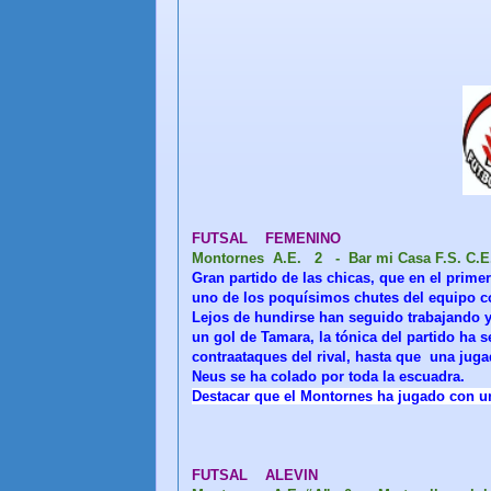
FUTSAL FEMENINO
Montornes A.E. 2 - Bar mi Casa F.S. C.E
Gran partido de las chicas, que en el prime
uno de los poquísimos chutes del equipo co
Lejos de hundirse han seguido trabajando 
un gol de Tamara, la tónica del partido ha 
contraataques del rival, hasta que una juga
Neus se ha colado por toda la escuadra.
Destacar que el Montornes ha jugado con un
FUTSAL ALEVIN