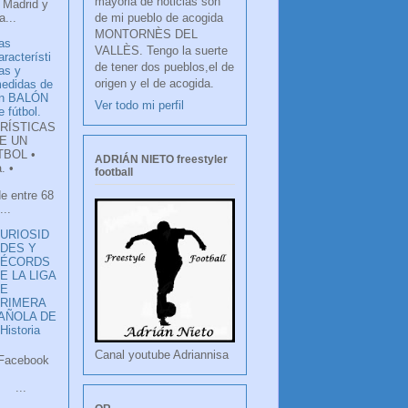
mayoria de noticias son
 Madrid y
de mi pueblo de acogida
...
MONTORNÈS DEL
as
VALLÈS. Tengo la suerte
aracterísti
de tener dos pueblos,el de
as y
origen y el de acogida.
edidas de
n BALÓN
Ver todo mi perfil
e fútbol.
RÍSTICAS
E UN
TBOL •
ADRIÁN NIETO freestyler
. •
football
de entre 68
...
URIOSID
DES Y
RÉCORDS
E LA LIGA
DE
RIMERA
PAÑOLA DE
istoria
Canal youtube Adriannisa
ook
LANCO
.