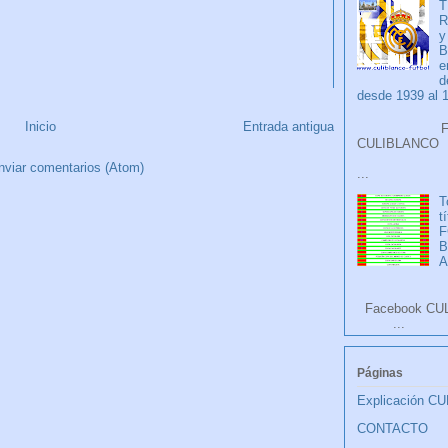
T
R
y
B
e
d
desde 1939 al 
Inicio
Entrada antigua
Faceb
CULIB
nviar comentarios (Atom)
...
T
t
F
A
Facebook CU
...
Páginas
Explicación C
CONTACTO