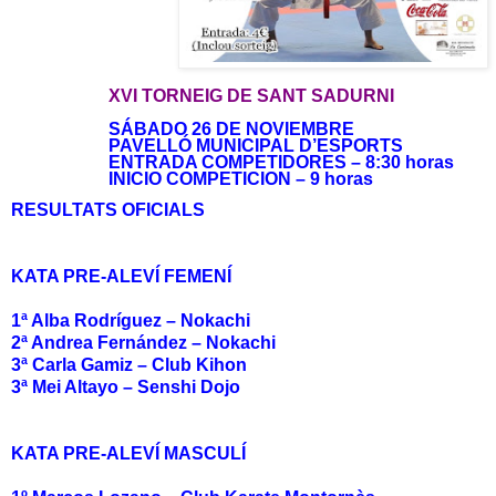
XVI TORNEIG DE SANT SADURNI
SÁBADO 26 DE NOVIEMBRE
PAVELLÓ MUNICIPAL D’ESPORTS
ENTRADA COMPETIDORES – 8:30 horas
INICIO COMPETICION – 9 horas
RESULTATS OFICIALS
KATA PRE-ALEVÍ FEMENÍ
1ª Alba Rodríguez – Nokachi
2ª Andrea Fernández – Nokachi
3ª Carla Gamiz – Club Kihon
3ª Mei Altayo – Senshi Dojo
KATA PRE-ALEVÍ MASCULÍ