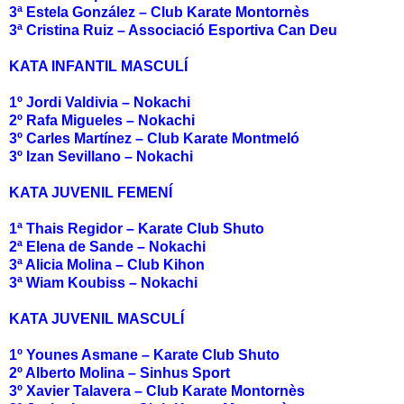
3ª Estela González – Club Karate Montornès
3ª Cristina Ruiz – Associació Esportiva Can Deu
KATA INFANTIL MASCULÍ
1º Jordi Valdivia – Nokachi
2º Rafa Migueles – Nokachi
3º Carles Martínez – Club Karate Montmeló
3º Izan Sevillano – Nokachi
KATA JUVENIL FEMENÍ
1ª Thais Regidor – Karate Club Shuto
2ª Elena de Sande – Nokachi
3ª Alicia Molina – Club Kihon
3ª Wiam Koubiss – Nokachi
KATA JUVENIL MASCULÍ
1º Younes Asmane – Karate Club Shuto
2º Alberto Molina – Sinhus Sport
3º Xavier Talavera – Club Karate Montornès