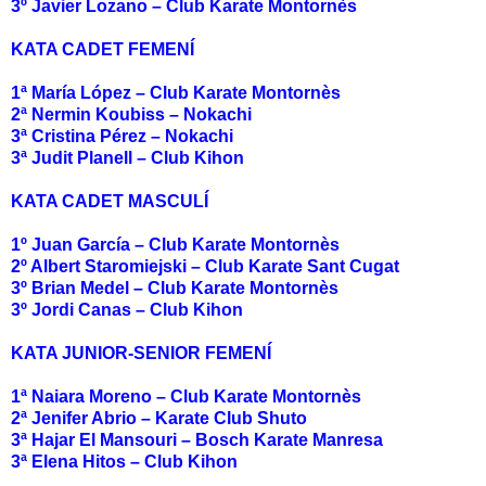
3º Javier Lozano – Club Karate Montornès
KATA CADET FEMENÍ
1ª María López – Club Karate Montornès
2ª Nermin Koubiss – Nokachi
3ª Cristina Pérez – Nokachi
3ª Judit Planell – Club Kihon
KATA CADET MASCULÍ
1º Juan García – Club Karate Montornès
2º Albert Staromiejski – Club Karate Sant Cugat
3º Brian Medel – Club Karate Montornès
3º Jordi Canas – Club Kihon
KATA JUNIOR-SENIOR FEMENÍ
1ª Naiara Moreno – Club Karate Montornès
2ª Jenifer Abrio – Karate Club Shuto
3ª Hajar El Mansouri – Bosch Karate Manresa
3ª Elena Hitos – Club Kihon