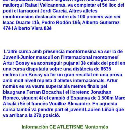
mallorquí Rafael Vallcaneras, va completar el 5è lloc del
podi el tarragoní Jordi Garcia. Altres atletes
montornesins destacats entre els 100 primers van ser
Isaac Duarte 11è, Pedro Rodón 19è, Alberto Gutierrez
47è i Alberto Viera 83è
L’altre cursa amb presencia montornesina va ser la de
Juvenil-Junior masculí on l’internacional montornesí
Artur Bossy va aconseguir pujar al 3è calaix del podi en
una cursa disputada sobre una distància de 6635
metres i on Bossy va fer un gran resultat en una prova
amb molt nivell repleta d’atletes internacionals. Artur
nomès es va veure superat als metres finals pel
blaugrana Ferran Bocacha i el lloretenc Jonathan
Romeo, siguent 4t el campió d’Espanya de 1.500m Marc
Alcalà i 5è el francès Vouilloz Alexandre. En aquesta
cursa també va pendre part el juvenil Lauren Liñan que
va arribar a la 27à posició.
Información CE ATLETISME Montornès