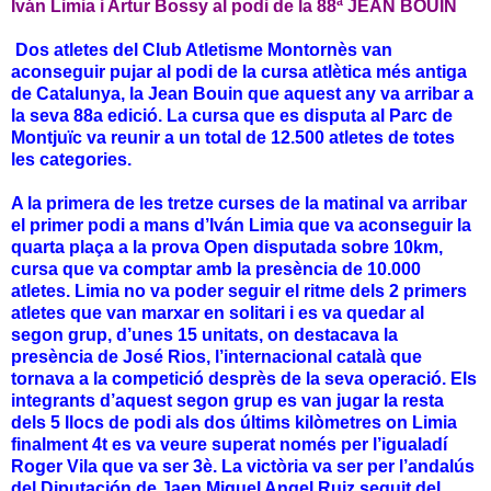
Iván Limia i Artur Bossy al podi de la 88ª JEAN BOUIN
Dos atletes del Club Atletisme Montornès van
aconseguir pujar al podi de la cursa atlètica més antiga
de Catalunya, la Jean Bouin que aquest any va arribar a
la seva 88a edició. La cursa que es disputa al Parc de
Montjuïc va reunir a un total de 12.500 atletes de totes
les categories.
A la primera de les tretze curses de la matinal va arribar
el primer podi a mans d’Iván Limia que va aconseguir la
quarta plaça a la prova Open disputada sobre 10km,
cursa que va comptar amb la presència de 10.000
atletes. Limia no va poder seguir el ritme dels 2 primers
atletes que van marxar en solitari i es va quedar al
segon grup, d’unes 15 unitats, on destacava la
presència de José Rios, l’internacional català que
tornava a la competició desprès de la seva operació. Els
integrants d’aquest segon grup es van jugar la resta
dels 5 llocs de podi als dos últims kilòmetres on Limia
finalment 4t es va veure superat només per l’igualadí
Roger Vila que va ser 3è. La victòria va ser per l’andalús
del Diputación de Jaen Miguel Angel Ruiz seguit del