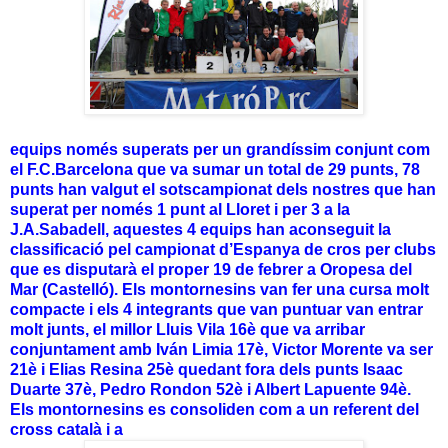
equips només superats per un grandíssim conjunt com
el F.C.Barcelona que va sumar un total de 29 punts, 78
punts han valgut el sotscampionat dels nostres que han
superat per només 1 punt al Lloret i per 3 a la
J.A.Sabadell, aquestes 4 equips han aconseguit la
classificació pel campionat d’Espanya de cros per clubs
que es disputarà el proper 19 de febrer a Oropesa del
Mar (Castelló). Els montornesins van fer una cursa molt
compacte i els 4 integrants que van puntuar van entrar
molt junts, el millor Lluis Vila 16è que va arribar
conjuntament amb Iván Limia 17è, Victor Morente va ser
21è i Elias Resina 25è quedant fora dels punts Isaac
Duarte 37è, Pedro Rondon 52è i Albert Lapuente 94è.
Els montornesins es consoliden com a un referent del
cross català i a