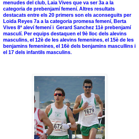
menudes del club, Laia Vives que va ser 3a a la
categoria de prebenjamí femení. Altres resultats
destacats entre els 20 primers son els aconseguits per
Loida Reyes 7a a la categoria promesa femení, Berta
Vives 8ª aleví femení i Gerard Sanchez 11è prebenjamí
masculí. Per equips destaquen el 9è lloc dels alevins
masculins, el 12è de les alevins femenines, el 15è de les
benjamins femenines, el 16è dels benjamins mascullins i
el 17 dels infantils masculins.