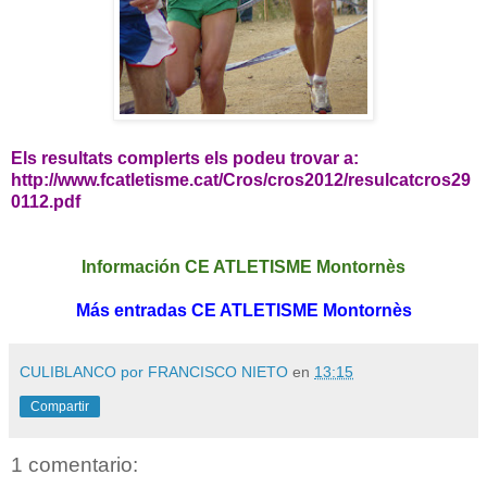
Els resultats complerts els podeu trovar a:
http://www.fcatletisme.cat/Cros/cros2012/resulcatcros29
0112.pdf
Información CE ATLETISME Montornès
Más entradas CE ATLETISME Montornès
CULIBLANCO por FRANCISCO NIETO
en
13:15
Compartir
1 comentario: