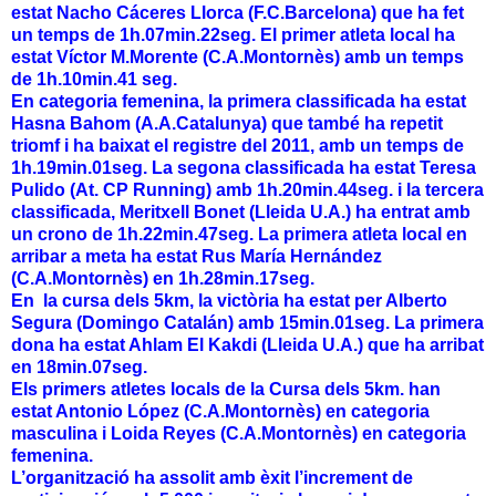
estat Nacho Cáceres Llorca (F.C.Barcelona) que ha fet
un temps de 1h.07min.22seg. El primer atleta local ha
estat Víctor M.Morente (C.A.Montornès) amb un temps
de 1h.10min.41 seg.
En categoria femenina, la primera classificada ha estat
Hasna Bahom (A.A.Catalunya) que també ha repetit
triomf i ha baixat el registre del 2011, amb un temps de
1h.19min.01seg. La segona classificada ha estat Teresa
Pulido (At. CP Running) amb 1h.20min.44seg. i la tercera
classificada, Meritxell Bonet (Lleida U.A.) ha entrat amb
un crono de 1h.22min.47seg. La primera atleta local en
arribar a meta ha estat Rus María Hernández
(C.A.Montornès) en 1h.28min.17seg.
En la cursa dels 5km, la victòria ha estat per Alberto
Segura (Domingo Catalán) amb 15min.01seg. La primera
dona ha estat Ahlam El Kakdi (Lleida U.A.) que ha arribat
en 18min.07seg.
Els primers atletes locals de la Cursa dels 5km. han
estat Antonio López (C.A.Montornès) en categoria
masculina i Loida Reyes (C.A.Montornès) en categoria
femenina.
L’organització ha assolit amb èxit l’increment de