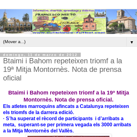
▼
domingo, 11 de marzo de 2012
Btaimi i Bahom repeteixen triomf a la
19ª Mitja Montornès. Nota de prensa
oficial
Btaimi i Bahom repeteixen triomf a la 19ª Mitja
Montornès. Nota de prensa oficial.
Els atletes marroquins afincats a Catalunya repeteixen
els triomfs de la darrera edició.
· S’ha superat el rècord de participants i d’arribats a
meta, superant-se per primera vegada els 3000 arribats
a la Mitja
Montornès del Vallès.