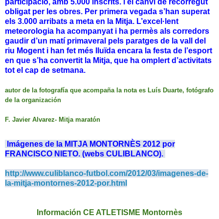
participació, amb 5.000 inscrits. i el canvi de recorregut
obligat per les obres. Per primera vegada s’han superat
els 3.000 arribats a meta en la Mitja. L’excel·lent
meteorologia ha acompanyat i ha permès als corredors
gaudir d’un matí primaveral pels paratges de la vall del
riu Mogent i han fet més lluïda encara la festa de l’esport
en que s’ha convertit la Mitja, que ha omplert d’activitats
tot el cap de setmana.
autor de la fotografía que acompaña la nota es Luís Duarte, fotógrafo
de la organización
F. Javier Alvarez- Mitja maratón
Imágenes de la MITJA MONTORNÈS 2012 por
FRANCISCO NIETO. (webs CULIBLANCO).
http://www.culiblanco-futbol.com/2012/03/imagenes-de-
la-mitja-montornes-2012-por.html
Información CE ATLETISME Montornès