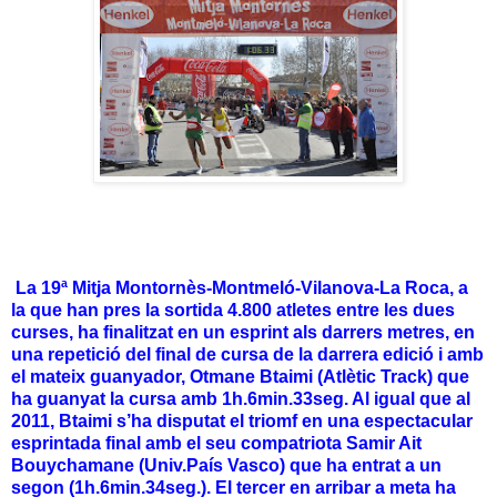
La 19ª Mitja Montornès-Montmeló-Vilanova-La Roca, a
la que han pres la sortida 4.800 atletes entre les dues
curses, ha finalitzat en un esprint als darrers metres, en
una repetició del final de cursa de la darrera edició i amb
el mateix guanyador, Otmane Btaimi (Atlètic Track) que
ha guanyat la cursa amb 1h.6min.33seg. Al igual que al
2011, Btaimi s’ha disputat el triomf en una espectacular
esprintada final amb el seu compatriota Samir Ait
Bouychamane (Univ.País Vasco) que ha entrat a un
segon (1h.6min.34seg.). El tercer en arribar a meta ha