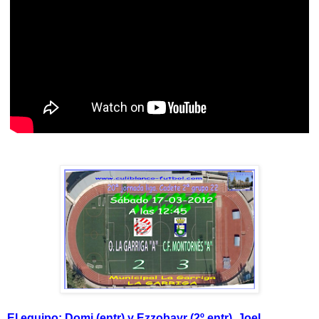
El equipo: Domi (entr) y Ezzobayr (2º entr), Joel,