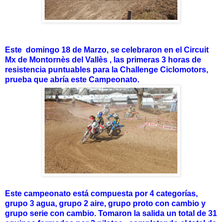
Este domingo 18 de Marzo, se celebraron en el Circuit
Mx de Montornès del Vallès , las primeras 3 horas de
resistencia puntuables para la Challenge Ciclomotors,
prueba que abría este Campeonato.
Este campeonato está compuesta por 4 categorías,
grupo 3 agua, grupo 2 aire, grupo proto con cambio y
grupo serie con cambio. Tomaron la salida un total de 31