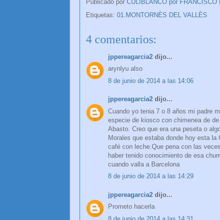
Publicado por
CULIBLANCO por FRANCISCO
Etiquetas:
01.MONTORNÈS DEL VALLÈS
4 comentarios:
jppereagarcia2
dijo...
arynlyu also
8 de junio de 2014 a las 14:06
jppereagarcia2
dijo...
Cuando yo tenia 7 o 8 años mi padre m
especie de kiosco con chimenea de de c
Abasto. Creo que era una peseta o algo
Morales que estaba donde hoy esta la Ca
café con leche.Que pena con las veces
haber tenido conocimiento de esa churr
cuando valla a Barcelona
8 de junio de 2014 a las 14:29
jppereagarcia2
dijo...
Prometo hacerla
8 de junio de 2014 a las 14:31