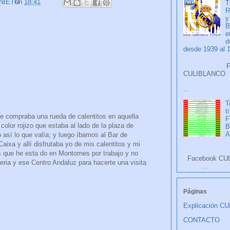
 NIETO
en
18:41
T
R
y
B
e
d
desde 1939 al 
Faceb
CULIB
...
T
t
e compraba una rueda de calentitos en aquella
F
olor rojizo que estaba al lado de la plaza de
A
 así lo que valía; y luego íbamos al Bar de
ixa y allí disfrutaba yo de mis calentitos y mi
 que he esta do en Montornes por trabajo y no
Facebook CU
eria y ese Centro Andaluz para hacerte una visita
...
Páginas
Explicación C
CONTACTO