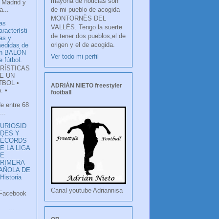
mayoria de noticias son
 Madrid y
de mi pueblo de acogida
...
MONTORNÈS DEL
as
VALLÈS. Tengo la suerte
aracterísti
de tener dos pueblos,el de
as y
origen y el de acogida.
edidas de
n BALÓN
Ver todo mi perfil
e fútbol.
RÍSTICAS
E UN
TBOL •
ADRIÁN NIETO freestyler
. •
football
de entre 68
...
URIOSID
DES Y
RÉCORDS
E LA LIGA
DE
RIMERA
PAÑOLA DE
istoria
Canal youtube Adriannisa
ook
LANCO
.