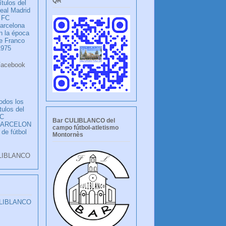
QR
ítulos del
eal Madrid
 FC
arcelona
n la época
e Franco
1975
ook
LANCO
odos los
ítulos del
C
Bar CULIBLANCO del
BARCELON
campo fútbol-atletismo
 de fútbol
Montornès
LIBLANCO
ULIBLANCO