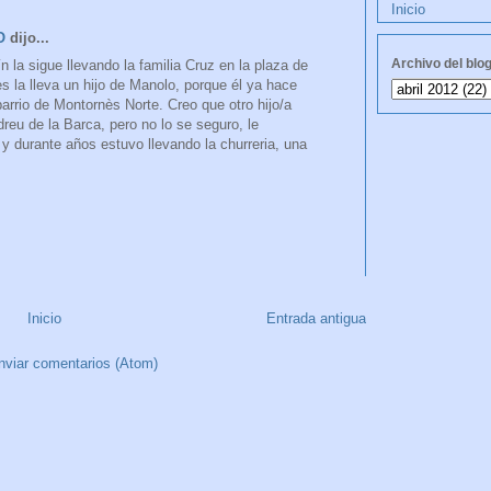
Inicio
O
dijo...
Archivo del blo
ín la sigue llevando la familia Cruz en la plaza de
 la lleva un hijo de Manolo, porque él ya hace
barrio de Montornès Norte. Creo que otro hijo/a
reu de la Barca, pero no lo se seguro, le
y durante años estuvo llevando la churreria, una
Inicio
Entrada antigua
nviar comentarios (Atom)