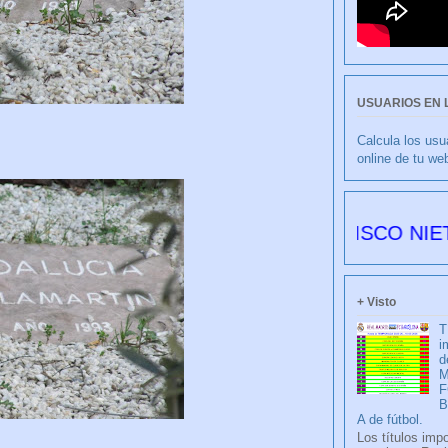
USUARIOS EN 
Calcula los usu
online de tu we
CULIBLANCO por FRANCISCO NIETO 6178 d
+ Visto
T
i
d
M
F
A de fútbol.
Los títulos imp