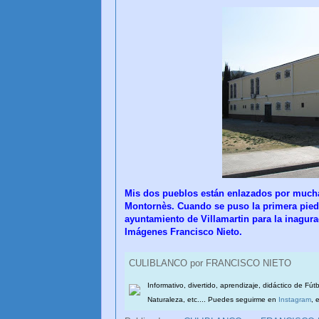
Mis dos pueblos están enlazados por muchas
Montornès. Cuando se puso la primera piedr
ayuntamiento de Villamartin para la inagura
Imágenes Francisco Nieto.
CULIBLANCO por FRANCISCO NIETO
Informativo, divertido, aprendizaje, didáctico de Fút
Naturaleza, etc.... Puedes seguirme en
Instagram
, 