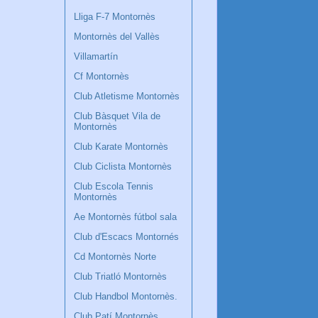
Lliga F-7 Montornès
Montornès del Vallès
Villamartín
Cf Montornès
Club Atletisme Montornès
Club Bàsquet Vila de
Montornès
Club Karate Montornès
Club Ciclista Montornès
Club Escola Tennis
Montornès
Ae Montornès fútbol sala
Club d'Escacs Montornés
Cd Montornès Norte
Club Triatló Montornès
Club Handbol Montornès.
Club Patí Montornès