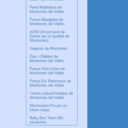
Peña Madridista de
Montornès del Vallès
Penya Blaugrana de
Montornès del Vallès
ADIM (Associació de
Dones per la Igualtat de
Montornès)
Gegants de Montornès
Drac i Diables de
Montornès del Vallès
Penya Pere Anton de
Montornès del Vallès
Penya Els Bartomeus de
Montornès del Vallès
Centro cultural Andaluz de
Montornès del Vallès
Movimiento Piu por un
futuro mejor
Baby Box Team (Mx
iniciación)