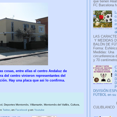
que tienen Real
FC Barcelona ha
L
c
c
m
u
d
LAS CARACTE
Y MEDIDAS D
BALÓN DE FÚ
Forma: Esférica
Medidas: Una
circunferencia 
y 70 centímetro
C
 cosas, entre ellas el centro Andaluz de
A
a del centro vinieron representantes del
D
ción. Hay una placa que asi lo confirma.
P
DIVISIÓN ES
FÚTBOL en su H
Faceb
bol, Deportes Montornès, Villamartin, Montornès del Vallès, Cultura,
CULIB
en
Twitter
, en
Facebook
y en
Youtube
..