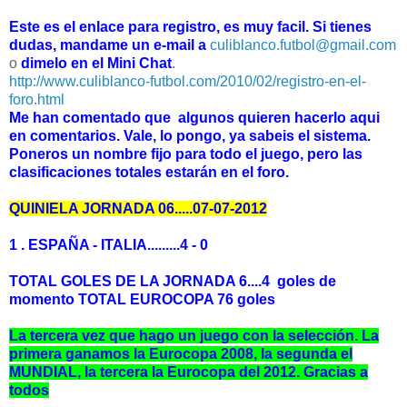
Este es el enlace para registro, es muy facil. Si tienes
dudas, mandame un e-mail a
culiblanco.futbol@gmail.com
o
dimelo en el Mini Chat
.
http://www.culiblanco-futbol.com/2010/02/registro-en-el-
foro.html
Me han comentado que algunos quieren hacerlo aqui
en comentarios. Vale, lo pongo, ya sabeis el sistema.
Poneros un nombre fijo para todo el juego, pero las
clasificaciones totales estarán en el foro.
QUINIELA JORNADA 06.....07-07-2012
1 . ESPAÑA - ITALIA.........4 - 0
TOTAL GOLES DE LA JORNADA 6....4 goles de
momento TOTAL EUROCOPA 76 goles
La tercera vez que hago un juego con la selección. La
primera ganamos la Eurocopa 2008, la segunda el
MUNDIAL, la tercera la Eurocopa del 2012. Gracias a
todos