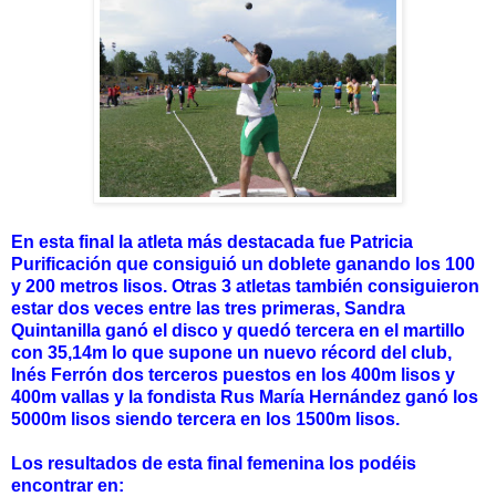
En esta final la atleta más destacada fue Patricia
Purificación que consiguió un doblete ganando los 100
y 200 metros lisos. Otras 3 atletas también consiguieron
estar dos veces entre las tres primeras, Sandra
Quintanilla ganó el disco y quedó tercera en el martillo
con 35,14m lo que supone un nuevo récord del club,
Inés Ferrón dos terceros puestos en los 400m lisos y
400m vallas y la fondista Rus María Hernández ganó los
5000m lisos siendo tercera en los 1500m lisos.
Los resultados de esta final femenina los podéis
encontrar en: