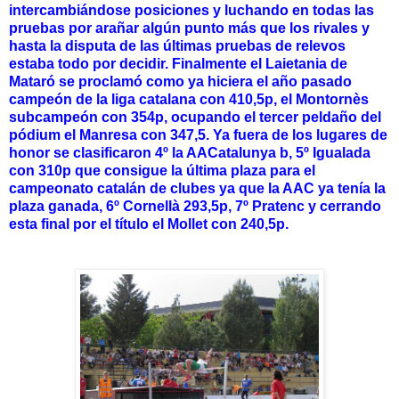
intercambiándose posiciones y luchando en todas las
pruebas por arañar algún punto más que los rivales y
hasta la disputa de las últimas pruebas de relevos
estaba todo por decidir. Finalmente el Laietania de
Mataró se proclamó como ya hiciera el año pasado
campeón de la liga catalana con 410,5p, el Montornès
subcampeón con 354p, ocupando el tercer peldaño del
pódium el Manresa con 347,5. Ya fuera de los lugares de
honor se clasificaron 4º la AACatalunya b, 5º Igualada
con 310p que consigue la última plaza para el
campeonato catalán de clubes ya que la AAC ya tenía la
plaza ganada, 6º Cornellà 293,5p, 7º Pratenc y cerrando
esta final por el título el Mollet con 240,5p.