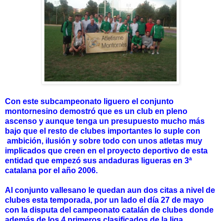
Con este subcampeonato liguero el conjunto
montornesino demostró que es un club en pleno
ascenso y aunque tenga un presupuesto mucho más
bajo que el resto de clubes importantes lo suple con
ambición, ilusión y sobre todo con unos atletas muy
implicados que creen en el proyecto deportivo de esta
entidad que empezó sus andaduras ligueras en 3ª
catalana por el año 2006.
Al conjunto vallesano le quedan aun dos citas a nivel de
clubes esta temporada, por un lado el día 27 de mayo
con la disputa del campeonato catalán de clubes donde
además de los 4 primeros clasificados de la liga