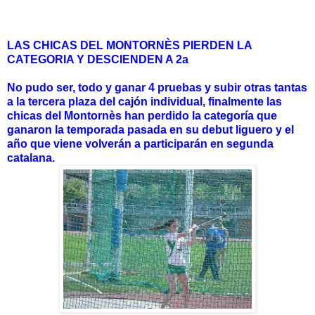
LAS CHICAS DEL MONTORNÈS PIERDEN LA
CATEGORIA Y DESCIENDEN A 2a
No pudo ser, todo y ganar 4 pruebas y subir otras tantas
a la tercera plaza del cajón individual, finalmente las
chicas del Montornès han perdido la categoría que
ganaron la temporada pasada en su debut liguero y el
año que viene volverán a participarán en segunda
catalana.