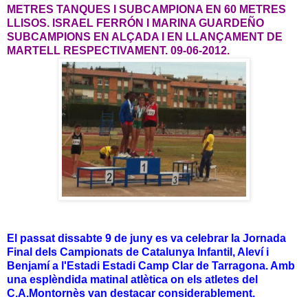
METRES TANQUES I SUBCAMPIONA EN 60 METRES
LLISOS. ISRAEL FERRÓN I MARINA GUARDEÑO
SUBCAMPIONS EN ALÇADA I EN LLANÇAMENT DE
MARTELL RESPECTIVAMENT. 09-06-2012.
El passat dissabte 9 de juny es va celebrar la Jornada
Final dels Campionats de Catalunya Infantil, Aleví i
Benjamí a l'Estadi Estadi Camp Clar de Tarragona. Amb
una esplèndida matinal atlètica on els atletes del
C.A.Montornès van destacar considerablement.