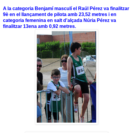
A la categoria Benjamí masculí el Raúl Pérez va finalitzar
9è en el llançament de pilota amb 23,52 metres i en
categoria femenina en salt d'alçada Núria Pérez va
finalitzar 13ena amb 0,92 metres.