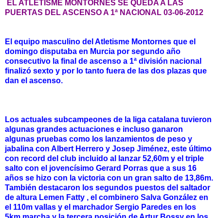
EL ATLETISME MONTORNES SE QUEDA A LAS
PUERTAS DEL ASCENSO A 1ª NACIONAL 03-06-2012
El equipo masculino del Atletisme Montornes que el
domingo disputaba en Murcia por segundo año
consecutivo la final de ascenso a 1ª división nacional
finalizó sexto y por lo tanto fuera de las dos plazas que
dan el ascenso.
Los actuales subcampeones de la liga catalana tuvieron
algunas grandes actuaciones e incluso ganaron
algunas pruebas como los lanzamientos de peso y
jabalina con Albert Herrero y Josep Jiménez, este último
con record del club incluido al lanzar 52,60m y el triple
salto con el jovencísimo Gerard Porras que a sus 16
años se hizo con la victoria con un gran salto de 13,86m.
También destacaron los segundos puestos del saltador
de altura Lemen Fatty , el combinero Salva González en
el 110m vallas y el marchador Sergio Paredes en los
5km.marcha y la tercera posición de Artur Bossy en los