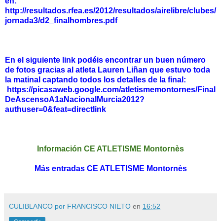
en:
http://resultados.rfea.es/2012/resultados/airelibre/clubes/
jornada3/d2_finalhombres.pdf
En el siguiente link podéis encontrar un buen número
de fotos gracias al atleta Lauren Liñan que estuvo toda
la matinal captando todos los detalles de la final:
https://picasaweb.google.com/atletismemontornes/Final
DeAscensoA1aNacionalMurcia2012?
authuser=0&feat=directlink
Información CE ATLETISME Montornès
Más entradas CE ATLETISME Montornès
CULIBLANCO por FRANCISCO NIETO
en
16:52