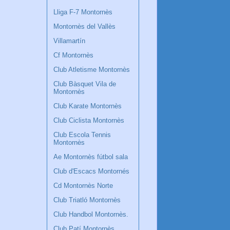
Lliga F-7 Montornès
Montornès del Vallès
Villamartín
Cf Montornès
Club Atletisme Montornès
Club Bàsquet Vila de
Montornès
Club Karate Montornès
Club Ciclista Montornès
Club Escola Tennis
Montornès
Ae Montornès fútbol sala
Club d'Escacs Montornés
Cd Montornès Norte
Club Triatló Montornès
Club Handbol Montornès.
Club Patí Montornès