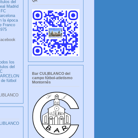
QR
ítulos del
eal Madrid
 FC
arcelona
n la época
e Franco
1975
ook
LANCO
odos los
ítulos del
C
Bar CULIBLANCO del
BARCELON
campo fútbol-atletismo
 de fútbol
Montornès
LIBLANCO
ULIBLANCO