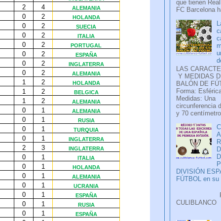
que tienen Real
FC Barcelona ha
L
c
c
m
u
d
LAS CARACTE
Y MEDIDAS D
BALÓN DE FÚ
Forma: Esférica
Medidas: Una
circunferencia 
y 70 centímetro
C
A
D
P
DIVISIÓN ES
FÚTBOL en su H
Faceb
CULIB
..