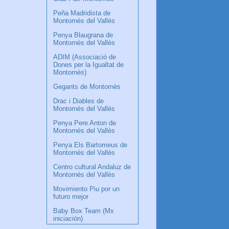
Peña Madridista de
Montornès del Vallès
Penya Blaugrana de
Montornès del Vallès
ADIM (Associació de
Dones per la Igualtat de
Montornès)
Gegants de Montornès
Drac i Diables de
Montornès del Vallès
Penya Pere Anton de
Montornès del Vallès
Penya Els Bartomeus de
Montornès del Vallès
Centro cultural Andaluz de
Montornès del Vallès
Movimiento Piu por un
futuro mejor
Baby Box Team (Mx
iniciación)