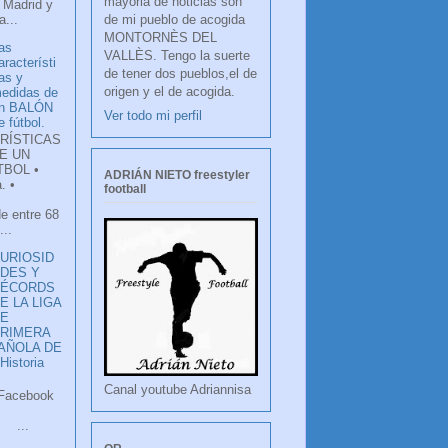
mayoria de noticias son
 Madrid y
de mi pueblo de acogida
...
MONTORNÈS DEL
as
VALLÈS. Tengo la suerte
aracterísti
de tener dos pueblos,el de
as y
origen y el de acogida.
edidas de
n BALÓN
Ver todo mi perfil
e fútbol.
RÍSTICAS
E UN
TBOL •
ADRIÁN NIETO freestyler
. •
football
de entre 68
...
URIOSID
DES Y
RÉCORDS
E LA LIGA
DE
RIMERA
PAÑOLA DE
istoria
Canal youtube Adriannisa
ook
LANCO
.