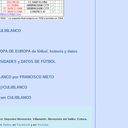
ULIBLANCO
A DE EUROPA de fútbol. historia y datos
IOSIDADES y DATOS DE FÚTBOL
BLANCO por FRANCISCO NIETO
r @CULIBLANCO
gram CULIBLANCO
bol, Deportes Montornès, Villamartin, Montornès del Vallès, Cultura,
en
Twitter
, en
Facebook
y en
Youtube