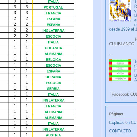
T
R
y
B
e
d
desde 1939 al 
Faceb
CULIB
...
T
t
F
A
Facebook CU
...
Páginas
Explicación C
CONTACTO