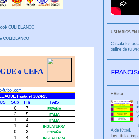
book CULIBLANCO
USUARIOS EN 
be CULIBLANCO
Calcula los usu
online de tu we
CULIBLANCO por FRANCISCO NIETO
+ Visto
T
i
d
M
F
A de fútbol.
Los títulos imp