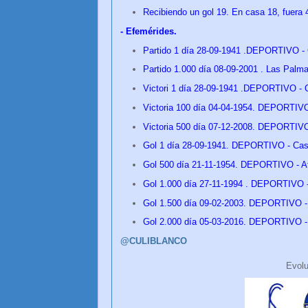
Recibiendo un gol 19. En casa 18, fuera
- Efemérides.
Partido 1 día 28-09-1941 .DEPORTIVO - C
Partido 1.000 día 08-09-2001 . Las Pal
Victori 1 día 28-09-1941 .DEPORTIVO - C
Victoria 100
día
04-04-1954. DEPORTIVO 
Victoria 500
día
07-12-2008. DEPORTIVO 
Gol 1
día
28-09-1941. DEPORTIVO - Caste
Gol 500
día
21-11-1954. DEPORTIVO - Ath
Gol 1.000
día
27-11-1994 . DEPORTIVO - 
Gol 1.500
día
09-02-2003. DEPORTIVO - 
Gol 2.000
día
05-03-2016. DEPORTIVO - 
@CULIBLANCO
Evol