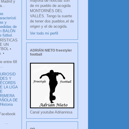
mayoria de noticias son
 Madrid y
de mi pueblo de acogida
...
MONTORNÈS DEL
as
VALLÈS. Tengo la suerte
aracterísti
de tener dos pueblos,el de
as y
origen y el de acogida.
edidas de
n BALÓN
Ver todo mi perfil
e fútbol.
RÍSTICAS
E UN
TBOL •
ADRIÁN NIETO freestyler
. •
football
de entre 68
...
URIOSID
DES Y
RÉCORDS
E LA LIGA
DE
RIMERA
PAÑOLA DE
istoria
Canal youtube Adriannisa
ook
LANCO
.