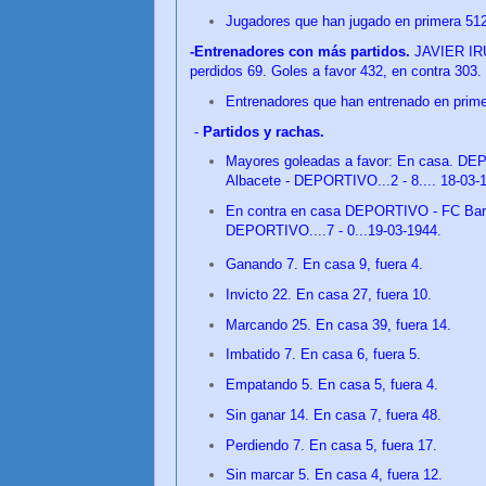
Jugadores que han jugado en primera 512
-Entrenadores con más partidos.
JAVIER IRU
perdidos 69. Goles a favor 432, en contra 303.
Entrenadores que han entrenado en prime
-
Partidos y rachas.
Mayores goleadas a favor: En casa. DEPOR
Albacete - DEPORTIVO...2 - 8.... 18-03-
En contra en casa DEPORTIVO - FC Barcel
DEPORTIVO....7 - 0...19-03-1944.
Ganando 7. En casa 9, fuera 4.
Invicto 22. En casa 27, fuera 10.
Marcando 25. En casa 39, fuera 14.
Imbatido 7. En casa 6, fuera 5.
Empatando 5. En casa 5, fuera 4.
Sin ganar 14. En casa 7, fuera 48.
Perdiendo 7. En casa 5, fuera 17.
Sin marcar 5. En casa 4, fuera 12.