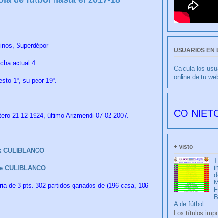
linos, Superdépor
USUARIOS EN 
cha actual 4.
Calcula los usu
online de tu we
esto 1º, su peor 19º.
CULIBLANCO por FRANCISCO NIETO 6176 día
tero 21-12-1924, último Arizmendi 07-02-2007.
+ Visto
k CULIBLANCO
T
i
be CULIBLANCO
d
M
oria de 3 pts. 302 partidos ganados de (196 casa, 106
F
A de fútbol.
Los títulos imp