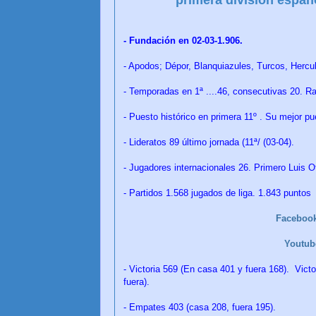
- Fundación en 02-03-1.906.
- Apodos; Dépor, Blanquiazules, Turcos, Hercu
- Temporadas en 1ª ....46, consecutivas 20. Ra
- Puesto histórico en primera 11º . Su mejor pu
- Lideratos 89 último jornada (11ª/ (03-04).
- Jugadores internacionales 26. Primero Luis O
- Partidos 1.568 jugados de liga. 1.843 puntos
Faceboo
Youtu
- Victoria 569 (En casa 401 y fuera 168). Vict
fuera).
- Empates 403 (casa 208, fuera 195).