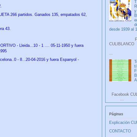
T
.
R
y
ETA 266 partidos. Ganados 135, empatados 62,
B
e
d
ra 43.
desde 1939 al 
Faceb
CULIB
TIVO - Lleida...10 - 1 .... 05-11-1950 y fuera
1995
...
ona..0 - 8...20-04-2016 y fuera Espanyol -
T
t
F
A
Facebook CU
...
Páginas
Explicación C
CONTACTO