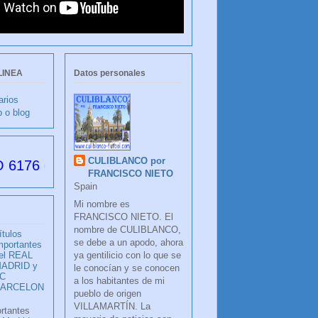
LINEA
Datos personales
arios
b o blog
CULIBLANCO por
s desde su creación
FRANCISCO NIETO
Spain
Mi nombre es
FRANCISCO NIETO. El
nombre de CULIBLANCO,
ítulos
se debe a un apodo, ahora
mportantes
ya gentilicio con lo que se
el REAL
ADRID y
le conocían y se conocen
C
a los habitantes de mi
BARCELON
pueblo de origen
VILLAMARTÍN. La
ortantes