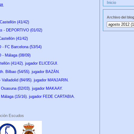
Inicio
 48.
Archivo del blo
astellón (41/42)
mas - DEPORTIVO (01/02)
astellón (41/42)
- FC Barcelona (53/54)
- Málaga (08/09)
llón (41/42). jugador ELICEGUI.
. Bilbao (54/55). jugador BAZÁN.
Valladolid (84/95). jugador MANJARIN.
Osasuna (02/03). jugador MAKAAY.
Málaga (15/16). jugador FEDE CARTABIA.
ución Escudos