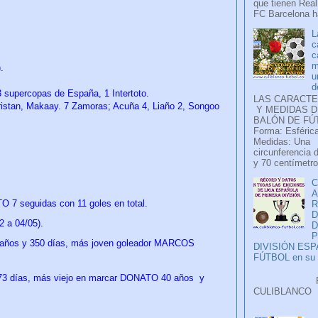
que tienen Real
FC Barcelona ha
L
c
c
m
.
u
d
 3 supercopas de España, 1 Intertoto.
LAS CARACTE
.Tristan, Makaay. 7 Zamoras; Acuña 4, Liaño 2, Songoo
Y MEDIDAS D
BALÓN DE FÚ
Forma: Esférica
Medidas: Una
circunferencia 
y 70 centímetro
C
A
 7 seguidas con 11 goles en total.
D
 a 04/05).
P
años y 350
días
, más joven goleador MARCOS
DIVISIÓN ES
FÚTBOL en su H
173
días
, más viejo en marcar DONATO 40 años y
Faceb
CULIB
..