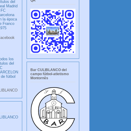
QR
ítulos del
eal Madrid
 FC
arcelona
n la época
e Franco
1975
ook
LANCO
odos los
ítulos del
C
Bar CULIBLANCO del
BARCELON
campo fútbol-atletismo
 de fútbol
Montornès
LIBLANCO
ULIBLANCO