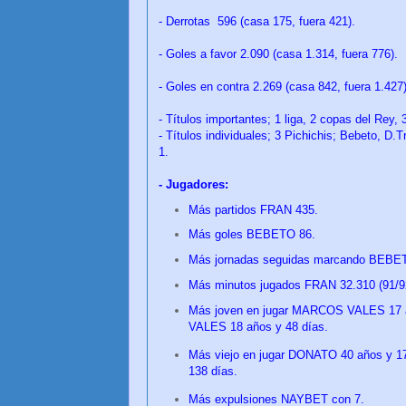
- Derrotas 596 (casa 175, fuera 421).
- Goles a favor 2.090 (casa 1.314, fuera 776).
- Goles en contra 2.269 (casa 842, fuera 1.427)
- Títulos importantes; 1 liga, 2 copas del Rey,
- Títulos individuales; 3 Pichichis; Bebeto, D
1.
- Jugadores:
Más partidos FRAN 435.
Más goles BEBETO 86.
Más jornadas seguidas marcando BEBETO
Más minutos jugados FRAN 32.310 (91/92
Más joven en jugar MARCOS VALES 17 
VALES 18 años y 48
días
.
Más viejo en jugar DONATO 40 años y 
138
días
.
Más expulsiones NAYBET con 7.