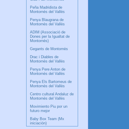
Peña Madridista de
Montornès del Vallès
Penya Blaugrana de
Montornès del Vallès
ADIM (Associació de
Dones per la Igualtat de
Montornès)
Gegants de Montornès
Drac i Diables de
Montornès del Vallès
Penya Pere Anton de
Montornès del Vallès
Penya Els Bartomeus de
Montornès del Vallès
Centro cultural Andaluz de
Montornès del Vallès
Movimiento Piu por un
futuro mejor
Baby Box Team (Mx
iniciación)