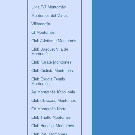
Lliga F-7 Montornès
Montornès del Vallès
Villamartín
Cf Montornès
Club Atletisme Montornès
Club Bàsquet Vila de
Montornès
Club Karate Montornès
Club Ciclista Montornès
Club Escola Tennis
Montornès
Ae Montornès fútbol sala
Club d'Escacs Montornés
Cd Montornès Norte
Club Triatló Montornès
Club Handbol Montornès.
Club Patí Montornès