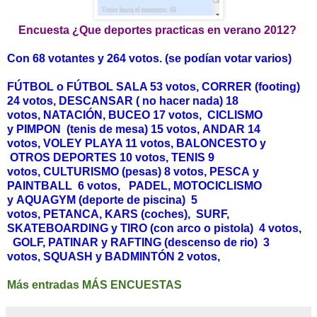
Encuesta ¿Que deportes practicas en verano 2012?
Con 68 votantes y 264 votos. (se podían votar varios)
FÚTBOL o FÚTBOL SALA 53 votos,
CORRER (footing)
24 votos,
DESCANSAR ( no hacer nada) 18
votos,
NATACIÓN, BUCEO 17 votos,
CICLISMO
y
PIMPON (tenis de mesa) 15 votos,
ANDAR 14
votos,
VOLEY PLAYA 11 votos,
BALONCESTO y
OTROS DEPORTES
10 votos,
TENIS 9
votos,
CULTURISMO (pesas) 8 votos,
PESCA
y
PAINTBALL
6 votos,
PADEL,
MOTOCICLISMO
y
AQUAGYM (deporte de piscina)
5
votos,
PETANCA,
KARS (coches),
SURF,
SKATEBOARDING y TIRO (con arco o pistola)
4 votos,
GOLF, PATINAR y
RAFTING (descenso de rio)
3
votos,
SQUASH y
BADMINTÓN
2 votos,
Más entradas MÁS ENCUESTAS