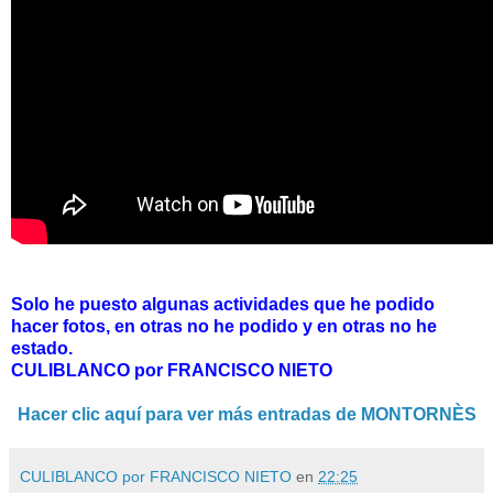
Solo he puesto algunas actividades que he podido
hacer fotos, en otras no he podido y en otras no he
estado.
CULIBLANCO por FRANCISCO NIETO
Hacer clic aquí para ver más entradas de MONTORNÈS
CULIBLANCO por FRANCISCO NIETO
en
22:25