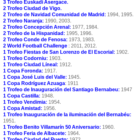
3 Trofeo Euskadi Asergace.
2 Trofeo Ciudad de Vigo.
2 Trofeo de Navidad Comunidad de Madrid:
1994, 1995.
2 Trofeo Naranja:
1990, 2003.
2 Trofeo Concepción Arenal:
1977, 1984.
2 Trofeo de la Hispanidad:
1995, 1996.
2 Trofeo Conde de Fenosa:
1973, 1983.
2 World Football Challenge
: 2011, 2012.
1 Trofeo Fiestas de San Lorenzo de El Escorial:
1902.
1 Trofeo Codorniu:
1903.
1 Trofeo Ciudad Líneal:
1912.
1 Copa Foronda:
1917.
1 Copa José Luis del Valle:
1945.
1 Copa Rodríguez Azuaga
: 1911
1 Trofeo de Inauguración del Santiago Bernabeu:
1947
1 Copa Castilla:
1948.
1 Trofeo Vendimia:
1954.
1 Copa Amistad:
1956.
1 Trofeo Inauguración de la iluminación del Bernabéu:
1951.
1 Trofeo Benito Villamarín 50 Aniversario:
1960.
1 Trofeo Feria de Albacete:
1964.
1 Trofeo Ciudad del Puerto:
1972.