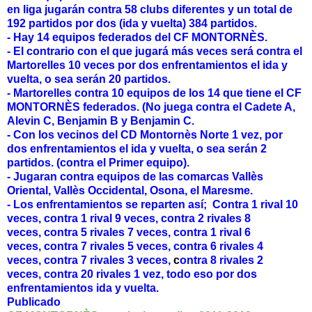
en liga jugarán contra 58 clubs diferentes y un total de
192 partidos por dos (ida y vuelta) 384 partidos.
- Hay 14 equipos federados del CF MONTORNÈS.
- El contrario con el que jugará más veces será contra el
Martorelles 10 veces por dos enfrentamientos el ida y
vuelta, o sea serán 20 partidos.
- Martorelles contra 10 equipos de los 14 que tiene el CF
MONTORNÈS federados. (No juega contra el Cadete A,
Alevin C, Benjamin B y Benjamin C.
- Con los vecinos del CD Montornès Norte 1 vez,
por
dos enfrentamientos el ida y vuelta, o sea serán 2
partidos. (contra el Primer equipo).
- Jugaran contra equipos de las comarcas Vallès
Oriental, Vallès Occidental, Osona, el Maresme.
- Los enfrentamientos se reparten
así
;
C
ontra 1 rival 10
veces,
c
ontra 1 rival 9 veces,
c
ontra 2 rivales 8
veces,
c
ontra 5 rivales 7 veces,
c
ontra 1 rival 6
veces,
c
ontra 7 rivales 5 veces,
c
ontra 6 rivales 4
veces,
c
ontra 7 rivales 3 veces,
c
ontra 8 rivales 2
veces,
c
ontra 20 rivales 1 vez,
todo eso por dos
enfrentamientos ida y vuelta.
Publicado