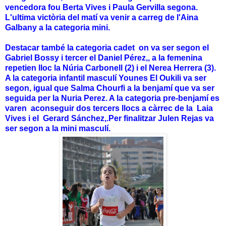
vencedora fou Berta Vives i Paula Gervilla segona.
L'ultima victòria del matí va venir a carreg de l'Aina
Galbany a la categoria mini.
Destacar també la categoria cadet on va ser segon el
Gabriel Bossy i tercer el Daniel Pérez,, a la femenina
repetien lloc la Núria Carbonell (2) i el Nerea Herrera (3).
A la categoria infantil masculí Younes El Oukili va ser
segon, igual que Salma Chourfi a la benjamí que va ser
seguida per la Nuria Perez. A la categoria pre-benjamí es
varen aconseguir dos tercers llocs a càrrec de la Laia
Vives i el Gerard Sánchez,.Per finalitzar Julen Rejas va
ser segon a la mini masculí.