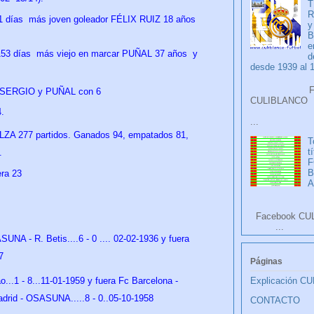
T
R
1 días
más joven goleador FÉLIX RUIZ 18 años
y
B
e
53 días
más viejo en marcar PUÑAL 37 años y
d
desde 1939 al 
Faceb
 SERGIO y PUÑAL con 6
CULIB
.
...
ZA 277 partidos. Ganados 94, empatados 81,
T
t
.
F
ra 23
A
Facebook CU
...
NA - R. Betis....6 - 0 .... 02-02-1936 y fuera
7
Páginas
..1 - 8...11-01-1959 y fuera Fc Barcelona -
Explicación C
adrid - OSASUNA.....8 - 0..05-10-1958
CONTACTO