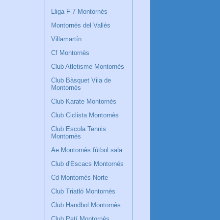
Lliga F-7 Montornès
Montornès del Vallès
Villamartín
Cf Montornès
Club Atletisme Montornès
Club Bàsquet Vila de
Montornès
Club Karate Montornès
Club Ciclista Montornès
Club Escola Tennis
Montornès
Ae Montornès fútbol sala
Club d'Escacs Montornés
Cd Montornès Norte
Club Triatló Montornès
Club Handbol Montornès.
Club Patí Montornès