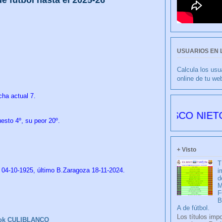
USUARIOS EN 
Calcula los usu
online de tu we
cha actual 7.
CULIBLANCO por FRANCISCO NIETO 6178 día
esto 4º, su peor 20º.
+ Visto
T
n 04-10-1925, último B.Zaragoza 18-11-2024.
i
d
M
F
A de fútbol.
Los títulos imp
ok CULIBLANCO