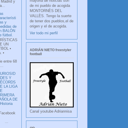
mayoria de noticias son
 Madrid y
de mi pueblo de acogida
...
MONTORNÈS DEL
as
VALLÈS. Tengo la suerte
aracterísti
de tener dos pueblos,el de
as y
origen y el de acogida.
edidas de
n BALÓN
Ver todo mi perfil
e fútbol.
RÍSTICAS
E UN
TBOL •
ADRIÁN NIETO freestyler
. •
football
de entre 68
...
URIOSID
DES Y
RÉCORDS
E LA LIGA
DE
RIMERA
PAÑOLA DE
istoria
Canal youtube Adriannisa
ook
LANCO
.