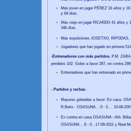
Más joven en jugar PÉREZ 16 años y 16
y 69
días
.
Más viejo en jugar RICARDO 41 años y 1
346
días
.
Más expulsiones JOSETXO, RIPODAS,
Jugadores que han jugado en primera 514
-Entrenadores con más partidos.
P.M. ZABAL
perdidos 102. Goles a favor 287, en contra 299
Entrenadores que han entrenado en prime
- Partidos y rachas.
Mayores goleadas a favor: En casa. OSASU
R.Betis - OSASUNA....0 - 5.... 10-06-200
En contra en casa OSASUNA - Ath. Bilbao.
OSASUNA....8 - 0...17-09-2011 y Real M