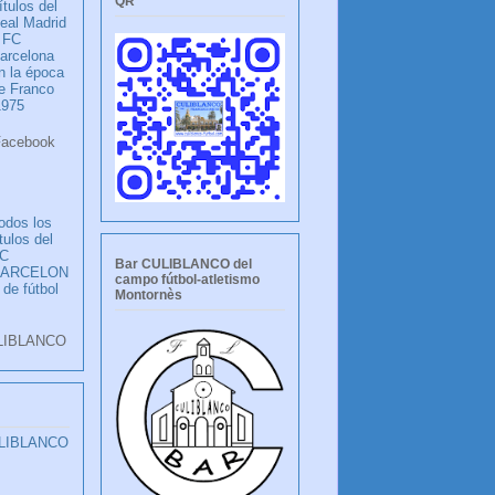
QR
ítulos del
eal Madrid
 FC
arcelona
n la época
e Franco
1975
ook
LANCO
odos los
ítulos del
C
Bar CULIBLANCO del
BARCELON
campo fútbol-atletismo
 de fútbol
Montornès
LIBLANCO
ULIBLANCO