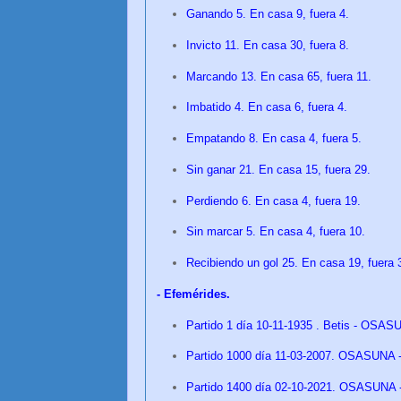
Ganando 5. En casa 9, fuera 4.
Invicto 11. En casa 30, fuera 8.
Marcando 13. En casa 65, fuera 11.
Imbatido 4. En casa 6, fuera 4.
Empatando 8. En casa 4, fuera 5.
Sin ganar 21. En casa 15, fuera 29.
Perdiendo 6. En casa 4, fuera 19.
Sin marcar 5. En casa 4, fuera 10.
Recibiendo un gol 25. En casa 19, fuera
- Efemérides.
Partido 1 día 10-11-1935 . Betis - OSAS
Partido 1000 día 11-03-2007. OSASUNA - 
Partido 1400 día 02-10-2021. OSASUNA -