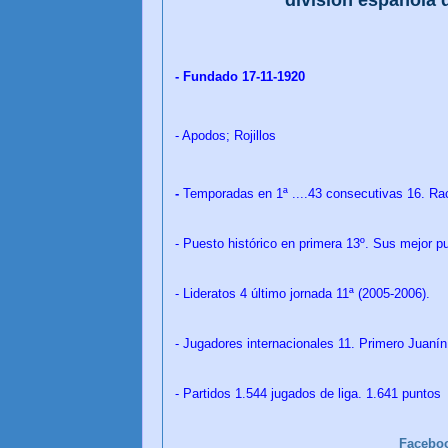
- Fundado 17-11-1920
- Apodos; Rojillos
-
Temporadas en 1ª ....43 consecutivas 16. Ra
- Puesto histórico en primera 13º. Sus mejor pu
- Lideratos 4 último jornada 11ª (2005-2006).
- Jugadores internacionales 11. Primero Juaní
- Partidos 1.544 jugados de liga. 1.641 puntos
Facebo