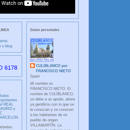
LINEA
Datos personales
arios
b o blog
CULIBLANCO por
s desde su creación
FRANCISCO NIETO
Spain
Mi nombre es
FRANCISCO NIETO. El
nombre de CULIBLANCO,
ítulos
se debe a un apodo, ahora
mportantes
ya gentilicio con lo que se
el REAL
ADRID y
le conocían y se conocen
C
a los habitantes de mi
BARCELON
pueblo de origen
VILLAMARTÍN. La
ortantes