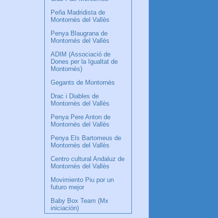
Peña Madridista de
Montornès del Vallès
Penya Blaugrana de
Montornès del Vallès
ADIM (Associació de
Dones per la Igualtat de
Montornès)
Gegants de Montornès
Drac i Diables de
Montornès del Vallès
Penya Pere Anton de
Montornès del Vallès
Penya Els Bartomeus de
Montornès del Vallès
Centro cultural Andaluz de
Montornès del Vallès
Movimiento Piu por un
futuro mejor
Baby Box Team (Mx
iniciación)