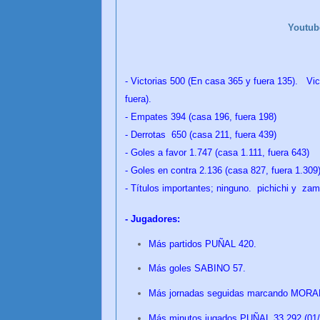
Youtu
- Victorias 500 (En casa 365 y fuera 135). Vic
fuera).
- Empates 394 (casa 196, fuera 198)
- Derrotas 650 (casa 211, fuera 439)
- Goles a favor 1.747 (casa 1.111, fuera 643)
- Goles en contra 2.136 (casa 827, fuera 1.309)
- Títulos importantes; ninguno. pichichi y za
- Jugadores:
Más partidos PUÑAL 420.
Más goles SABINO 57.
Más jornadas seguidas marcando MORALE
Más minutos jugados PUÑAL 33.292 (01/0