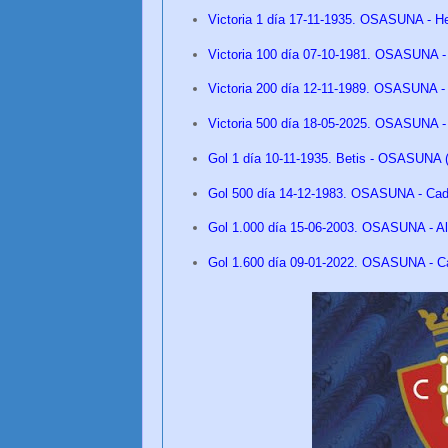
Victoria 1 día 17-11-1935. OSASUNA - He
Victoria 100 día 07-10-1981. OSASUNA - 
Victoria 200 día 12-11-1989. OSASUNA - 
Victoria 500 día 18-05-2025. OSASUNA -
Gol 1 día 10-11-1935. Betis - OSASUNA 
Gol 500 día 14-12-1983. OSASUNA - Cad
Gol 1.000 día 15-06-2003. OSASUNA - Ala
Gol 1.600 día 09-01-2022. OSASUNA - Cá