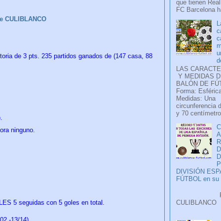
que tienen Real
FC Barcelona ha
be CULIBLANCO
L
c
c
m
u
toria de 3 pts. 235 partidos ganados de (147 casa, 88
d
LAS CARACTE
Y MEDIDAS D
BALÓN DE FÚ
Forma: Esférica
Medidas: Una
circunferencia 
y 70 centímetro
.
C
mora ninguno.
A
D
P
DIVISIÓN ES
FÚTBOL en su H
Faceb
CULIB
S 5 seguidas con 5 goles en total.
..
2 -13/14).