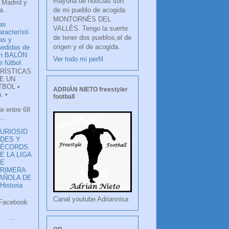
mayoria de noticias son
 Madrid y
de mi pueblo de acogida
...
MONTORNÈS DEL
as
VALLÈS. Tengo la suerte
aracterísti
de tener dos pueblos,el de
as y
origen y el de acogida.
edidas de
n BALÓN
Ver todo mi perfil
e fútbol.
RÍSTICAS
E UN
TBOL •
ADRIÁN NIETO freestyler
. •
football
de entre 68
...
URIOSID
DES Y
RÉCORDS
E LA LIGA
DE
RIMERA
PAÑOLA DE
istoria
Canal youtube Adriannisa
ook
LANCO
.