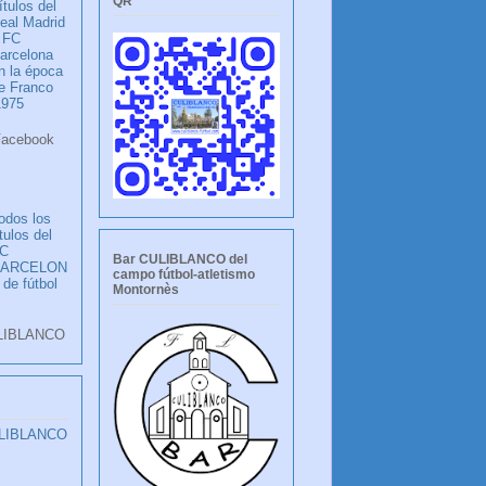
QR
ítulos del
eal Madrid
 FC
arcelona
n la época
e Franco
1975
ook
LANCO
odos los
ítulos del
C
Bar CULIBLANCO del
BARCELON
campo fútbol-atletismo
 de fútbol
Montornès
LIBLANCO
ULIBLANCO