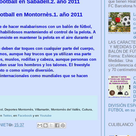
ootball en Sabadell.2. año 2011
que tienen Real
FC Barcelona ha
ootball en Montornès.1. año 2011
L
c
c
arte de hacer malabarismos con un balón de fútbol,
m
habilidosos manteniendo el control de la pelota. A
u
d
nsiste en mantener la pelota en el aire durante el
LAS CARACTE
Y MEDIDAS D
le deben dar toques con cualquier parte del cuerpo,
BALÓN DE FÚ
nos, aunque hay trucos que ya utilizan esa parte
Forma: Esférica
es, muslos, rodillas y cabeza, aunque personas con
Medidas: Una
en usar los hombros y los talones. El freestyle
circunferencia 
y 70 centímetro
nto o como simple diversión.
 internacionales como mundiales que se hacen
C
2.
A
D
P
DIVISIÓN ES
bol, Deportes Montornès, Villamartin, Montornès del Vallès, Cultura,
FÚTBOL en su H
en
Twitter
, en
Facebook
y en
Youtube
Faceb
CULIB
 NIETO
en
15:37
..