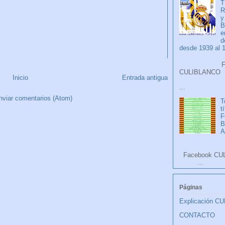
T
R
y
B
e
d
desde 1939 al 
Faceb
CULIB
Inicio
Entrada antigua
...
nviar comentarios (Atom)
T
t
F
A
Facebook CU
...
Páginas
Explicación C
CONTACTO