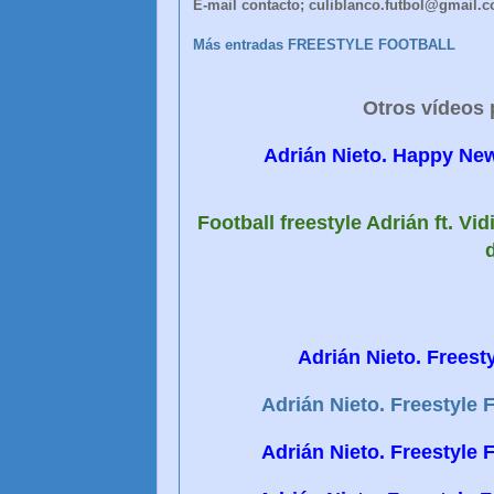
E-mail contacto; culiblanco.futbol@gmail.
Más entradas FREESTYLE FOOTBALL
Otros vídeos 
Adrián Nieto. Happy New 
Football freestyle Adrián ft. Vi
d
Adrián Nieto. Freesty
Adrián Nieto. Freestyle F
Adrián Nieto. Freestyle F