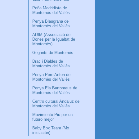
Peña Madridista de
Montornès del Vallès
Penya Blaugrana de
Montornès del Vallès
ADIM (Associació de
Dones per la Igualtat de
Montornès)
Gegants de Montornès
Drac i Diables de
Montornès del Vallès
Penya Pere Anton de
Montornès del Vallès
Penya Els Bartomeus de
Montornès del Vallès
Centro cultural Andaluz de
Montornès del Vallès
Movimiento Piu por un
futuro mejor
Baby Box Team (Mx
iniciación)