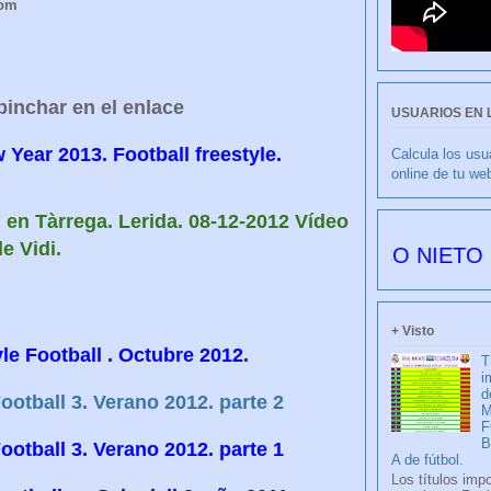
com
pinchar en el enlace
USUARIOS EN 
Year 2013. Football freestyle.
Calcula los usu
online de tu we
di en Tàrrega. Lerida. 08-12-2012 Vídeo
e Vidi.
CULIBLANCO por FRANCISCO NIETO 6177 día
+ Visto
le Football . Octubre 2012.
T
i
d
ootball 3. Verano 2012. parte 2
M
F
ootball 3. Verano 2012. parte 1
A de fútbol.
Los títulos imp