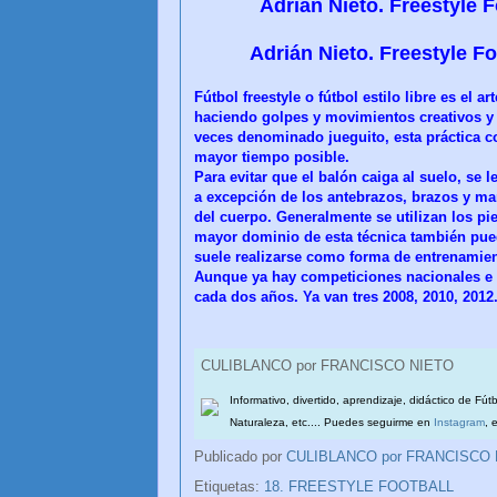
Adrián Nieto. Freestyle F
Adrián Nieto. Freestyle F
Fútbol freestyle o fútbol estilo libre es el 
haciendo golpes y movimientos creativos y 
veces denominado jueguito, esta práctica co
mayor tiempo posible.
Para evitar que el balón caiga al suelo, se 
a excepción de los antebrazos, brazos y ma
del cuerpo. Generalmente se utilizan los pi
mayor dominio de esta técnica también pued
suele realizarse como forma de entrenamie
Aunque ya hay competiciones nacionales e
cada dos años. Ya van tres 2008, 2010, 201
CULIBLANCO por FRANCISCO NIETO
Informativo, divertido, aprendizaje, didáctico de Fút
Naturaleza, etc.... Puedes seguirme en
Instagram
, 
Publicado por
CULIBLANCO por FRANCISCO
Etiquetas:
18. FREESTYLE FOOTBALL