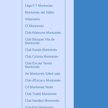
Lliga F-7 Montornès
Montornès del Vallès
Villamartín
Cf Montornès
Club Atletisme Montornès
Club Bàsquet Vila de
Montornès
Club Karate Montornès
Club Ciclista Montornès
Club Escola Tennis
Montornès
Ae Montornès fútbol sala
Club d'Escacs Montornés
Cd Montornès Norte
Club Triatló Montornès
Club Handbol Montornès.
Club Patí Montornès