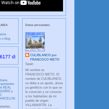
LINEA
Datos personales
arios
b o blog
CULIBLANCO por
s desde su creación
FRANCISCO NIETO
Spain
Mi nombre es
FRANCISCO NIETO. El
nombre de CULIBLANCO,
ítulos
se debe a un apodo, ahora
mportantes
ya gentilicio con lo que se
el REAL
ADRID y
le conocían y se conocen
C
a los habitantes de mi
BARCELON
pueblo de origen
VILLAMARTÍN. La
ortantes