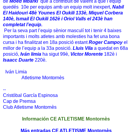
de
Moed Mbarki
que a contribuït de valent a que l’equip
quedés 10e per equips amb un equip molt inexpert,
Nabil
El Haidouri 48è Younes El Oukili 133è, Miquel Corbera
140è, Ismail El Oukili 162è i Oriol Valls el 243è han
completat l’equip.
Per la seva part l’equip sènior masculí tot i tenir 4 baixes
importants i molts atletes amb molesties ha fet una bona
cursa i ha finalitzat en 18a posició estant
Roger Campoy
el
millor de l’equip a la 33a posició.
Lluis Vila
a quedat en 68a
posició,
Iván limia
ha sigut 99è,
Victor Morente
182è i
Isaacc Duarte
220è.
Iván Limia
Atletisme Montornès
--
Cristóbal García Espinosa
Cap de Premsa
Club Atletisme Montornès
Información CE ATLETISME Montornès
Más entradas CE ATLETISME Montornès