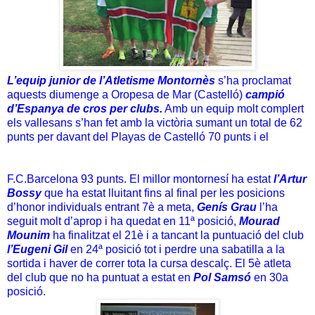
L’equip junior de l’Atletisme Montornès
s’ha proclamat
aquests diumenge a Oropesa de Mar (Castelló)
campió
d’Espanya de cros per clubs.
Amb un equip molt complert
els vallesans s’han fet amb la victòria sumant un total de 62
punts per davant del Playas de Castelló 70 punts i el
F.C.Barcelona 93 punts. El millor montornesí ha estat
l’Artur
Bossy
que ha estat lluitant fins al final per les posicions
d’honor individuals entrant 7è a meta,
Genís Grau
l’ha
seguit molt d’aprop i ha quedat en 11ª posició,
Mourad
Mounim
ha finalitzat el 21è i a tancant la puntuació del club
l’Eugeni Gil
en 24ª posició tot i perdre una sabatilla a la
sortida i haver de correr tota la cursa descalç. El 5è atleta
del club que no ha puntuat a estat en
Pol Samsó
en 30a
posició.