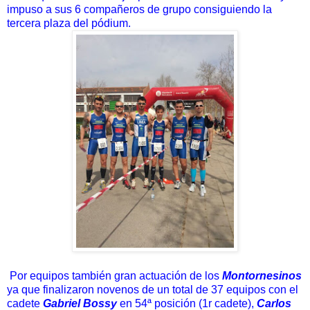
impuso a sus 6 compañeros de grupo consiguiendo la
tercera plaza del pódium.
Por equipos también gran actuación de los
Montornesinos
ya que finalizaron novenos de un total de 37 equipos con el
cadete
Gabriel Bossy
en 54ª posición (1r cadete),
Carlos