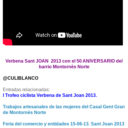
Verbena Sant JOAN 2013 con el 50 ANIVERSARIO del
barrio Montornès Norte
@CULIBLANCO
Entradas relacionadas:
I Trofeo ciclista Verbena de Sant Joan 2013.
Trabajos artesanales de las mujeres del Casal Gent Gran
de Montornès Norte
Feria del comercio y entidades 15-06-13. Sant Joan 2013