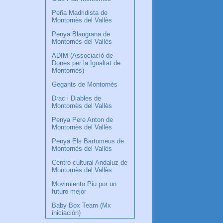
Peña Madridista de
Montornès del Vallès
Penya Blaugrana de
Montornès del Vallès
ADIM (Associació de
Dones per la Igualtat de
Montornès)
Gegants de Montornès
Drac i Diables de
Montornès del Vallès
Penya Pere Anton de
Montornès del Vallès
Penya Els Bartomeus de
Montornès del Vallès
Centro cultural Andaluz de
Montornès del Vallès
Movimiento Piu por un
futuro mejor
Baby Box Team (Mx
iniciación)