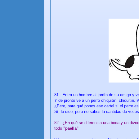
81 - Entra un hombre al jardín de su amigo y v
Y de pronto ve a un perro chiquitín, chiquitín.
¿Pero, para qué pones ese cartel si el perro e
Sí, le dice, pero no sabes la cantidad de vece
82 - ¿En qué se diferencia una boda y un divor
todo
"paella"