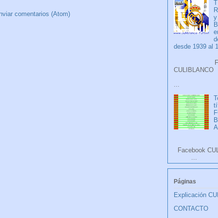
T
R
nviar comentarios (Atom)
y
B
e
d
desde 1939 al 
Faceb
CULIB
...
T
t
F
A
Facebook CU
...
Páginas
Explicación C
CONTACTO