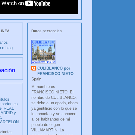
LINEA
Datos personales
arios
b o blog
CULIBLANCO por
FRANCISCO NIETO
Spain
Mi nombre es
FRANCISCO NIETO. El
nombre de CULIBLANCO,
ítulos
se debe a un apodo, ahora
mportantes
ya gentilicio con lo que se
el REAL
ADRID y
le conocían y se conocen
C
a los habitantes de mi
BARCELON
pueblo de origen
VILLAMARTÍN. La
ortantes