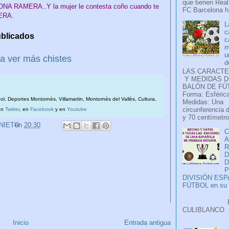
que tienen Real
BRONA RAMERA..Y la mujer le contesta coño cuando te
FC Barcelona ha
ERA.
L
c
publicados
c
m
u
a ver más chistes
d
LAS CARACTE
Y MEDIDAS D
BALÓN DE FÚ
Forma: Esférica
bol, Deportes Montornès, Villamartin, Montornès del Vallès, Cultura,
Medidas: Una
circunferencia 
en
Twitter
, en
Facebook
y en
Youtube
y 70 centímetro
 NIETO
en
20:30
C
A
D
P
DIVISIÓN ES
FÚTBOL en su H
Faceb
CULIB
..
Inicio
Entrada antigua