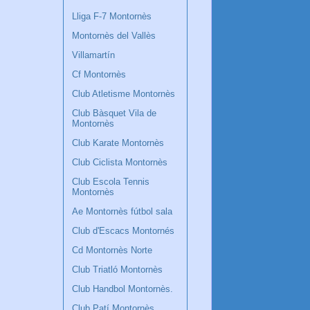
Lliga F-7 Montornès
Montornès del Vallès
Villamartín
Cf Montornès
Club Atletisme Montornès
Club Bàsquet Vila de
Montornès
Club Karate Montornès
Club Ciclista Montornès
Club Escola Tennis
Montornès
Ae Montornès fútbol sala
Club d'Escacs Montornés
Cd Montornès Norte
Club Triatló Montornès
Club Handbol Montornès.
Club Patí Montornès