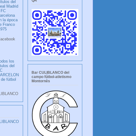
QR
ítulos del
eal Madrid
 FC
arcelona
n la época
e Franco
1975
ook
LANCO
odos los
ítulos del
C
Bar CULIBLANCO del
BARCELON
campo fútbol-atletismo
 de fútbol
Montornès
LIBLANCO
ULIBLANCO