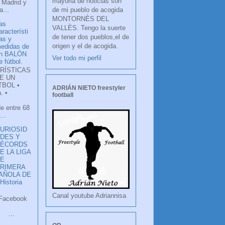
mayoria de noticias son
 Madrid y
de mi pueblo de acogida
...
MONTORNÈS DEL
as
VALLÈS. Tengo la suerte
aracterísti
de tener dos pueblos,el de
as y
origen y el de acogida.
edidas de
n BALÓN
Ver todo mi perfil
e fútbol.
RÍSTICAS
E UN
TBOL •
ADRIÁN NIETO freestyler
. •
football
de entre 68
...
URIOSID
DES Y
RÉCORDS
E LA LIGA
DE
RIMERA
PAÑOLA DE
istoria
Canal youtube Adriannisa
ook
LANCO
.