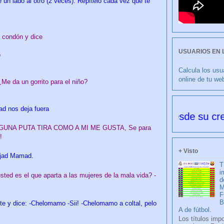
e un lado al otro (2 veces). Repítelo cada vez que te
 condón y dice
USUARIOS EN 
o
Calcula los usu
online de tu we
¿Me da un gorrito para el niño?
dad nos deja fuera
RANCISCO NIETO 6177 días desde su creación
GUNA PUTA TIRA COMO A MI ME GUSTA, Se para
!
+ Visto
ajad Mamad.
T
i
usted es el que aparta a las mujeres de la mala vida? -
d
M
F
te y dice: -Chelomamo -Sii! -Chelomamo a coltal, pelo
A de fútbol.
Los títulos imp