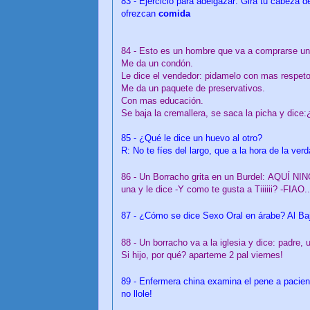
83 - Ejercicio para adelgazar: Gira tu cabeza d
ofrezcan
comida
84 - Esto es un hombre que va a comprarse un
Me da un condón.
Le dice el vendedor: pidamelo con mas respet
Me da un paquete de preservativos.
Con mas educación.
Se baja la cremallera, se saca la picha y dice:
85 - ¿Qué le dice un huevo al otro?
R: No te fíes del largo, que a la hora de la ver
CULIBLANCO por F
86 - Un Borracho grita en un Burdel:
AQUÍ
NIN
una y le dice -Y como te gusta a Tiiiiii? -FIAO..
87 - ¿Cómo se dice Sexo Oral en árabe? Al B
88 - Un borracho va a la iglesia y dice: padre, 
Si hijo, por qué? aparteme 2 pal viernes!
89 - Enfermera china examina el pene a pacien
no llole!