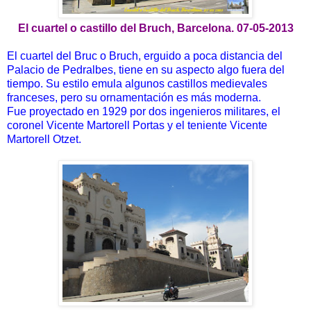
El cuartel o castillo del Bruch, Barcelona. 07-05-2013
El cuartel del Bruc o Bruch, erguido a poca distancia del
Palacio de Pedralbes, tiene en su aspecto algo fuera del
tiempo. Su estilo emula algunos castillos medievales
franceses, pero su ornamentación es más moderna.
Fue proyectado en 1929 por dos ingenieros militares, el
coronel Vicente Martorell Portas y el teniente Vicente
Martorell Otzet.