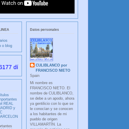
LINEA
Datos personales
arios
b o blog
CULIBLANCO por
 desde su creación
FRANCISCO NIETO
Spain
Mi nombre es
FRANCISCO NIETO. El
nombre de CULIBLANCO,
ítulos
se debe a un apodo, ahora
mportantes
ya gentilicio con lo que se
el REAL
ADRID y
le conocían y se conocen
C
a los habitantes de mi
BARCELON
pueblo de origen
VILLAMARTÍN. La
ortantes