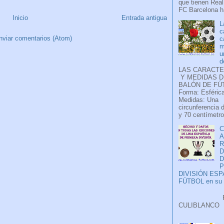
que tienen Real
FC Barcelona ha
Inicio
Entrada antigua
L
c
nviar comentarios (Atom)
c
m
u
d
LAS CARACTE
Y MEDIDAS D
BALÓN DE FÚ
Forma: Esférica
Medidas: Una
circunferencia 
y 70 centímetro
C
A
D
P
DIVISIÓN ES
FÚTBOL en su H
Faceb
CULIB
..