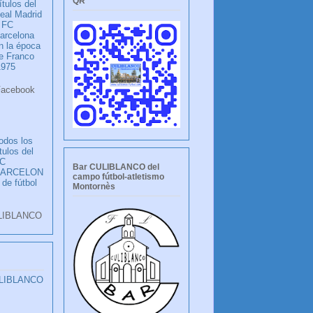
QR
ítulos del
eal Madrid
 FC
arcelona
n la época
e Franco
1975
ook
LANCO
odos los
ítulos del
C
Bar CULIBLANCO del
BARCELON
campo fútbol-atletismo
 de fútbol
Montornès
LIBLANCO
ULIBLANCO