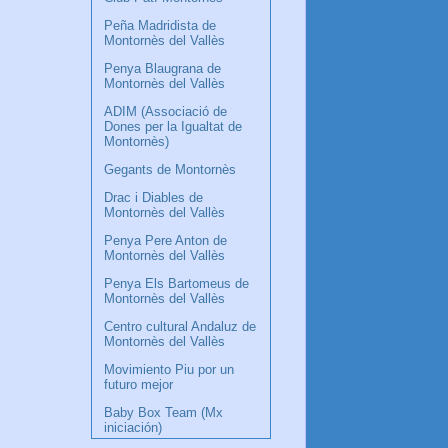
Peña Madridista de
Montornès del Vallès
Penya Blaugrana de
Montornès del Vallès
ADIM (Associació de
Dones per la Igualtat de
Montornès)
Gegants de Montornès
Drac i Diables de
Montornès del Vallès
Penya Pere Anton de
Montornès del Vallès
Penya Els Bartomeus de
Montornès del Vallès
Centro cultural Andaluz de
Montornès del Vallès
Movimiento Piu por un
futuro mejor
Baby Box Team (Mx
iniciación)