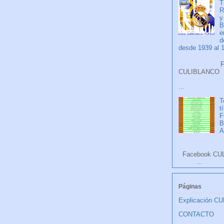
T
R
y
B
e
d
desde 1939 al 
Faceb
CULIB
...
T
t
F
A
Facebook CU
...
Páginas
Explicación C
CONTACTO