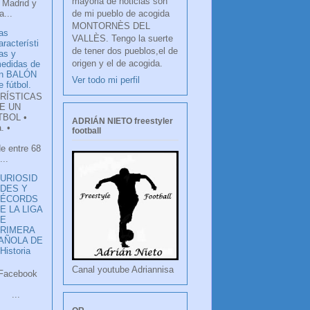
mayoria de noticias son
 Madrid y
de mi pueblo de acogida
...
MONTORNÈS DEL
as
VALLÈS. Tengo la suerte
aracterísti
de tener dos pueblos,el de
as y
origen y el de acogida.
edidas de
n BALÓN
Ver todo mi perfil
e fútbol.
RÍSTICAS
E UN
TBOL •
ADRIÁN NIETO freestyler
. •
football
de entre 68
...
URIOSID
DES Y
RÉCORDS
E LA LIGA
DE
RIMERA
PAÑOLA DE
istoria
Canal youtube Adriannisa
ook
LANCO
.