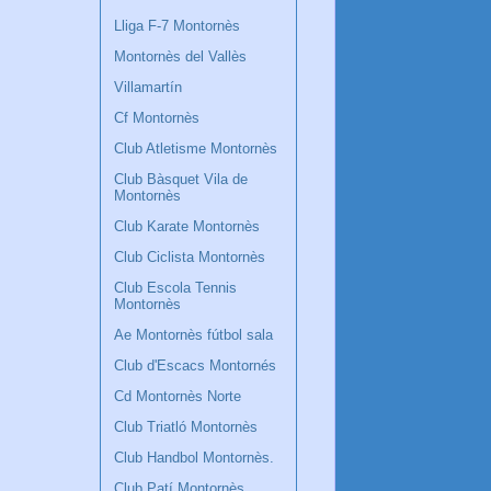
Lliga F-7 Montornès
Montornès del Vallès
Villamartín
Cf Montornès
Club Atletisme Montornès
Club Bàsquet Vila de
Montornès
Club Karate Montornès
Club Ciclista Montornès
Club Escola Tennis
Montornès
Ae Montornès fútbol sala
Club d'Escacs Montornés
Cd Montornès Norte
Club Triatló Montornès
Club Handbol Montornès.
Club Patí Montornès