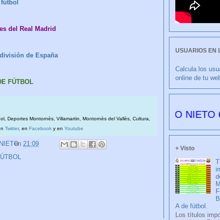
fútbol
es del Real Madrid
USUARIOS EN 
a división de España
Calcula los usu
online de tu we
 DE FÚTBOL
CULIBLANCO por FRANCISCO NIETO 6177 días
bol, Deportes Montornès, Villamartin, Montornès del Vallès, Cultura,
en
Twitter
, en
Facebook
y en
Youtube
 NIETO
en
21:09
+ Visto
FÚTBOL
T
i
d
M
F
A de fútbol.
Los títulos imp