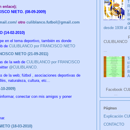
T
R
 enlace);
y
SCO NIETO. (08-09-2009)
B
e
ail.com/
otro
culiblanco.futbol@gmail.com
d
desde 1939 al 
(14-02-2010)
Faceb
ipe en el tema deportivo, también es donde
CULIB
web de
CULIBLANCO por FRANCISCO NIETO
...
CISCO NIETO (21-09-2011)
T
s de la
web de
CULIBLANCO por FRANCISCO
t
F
itter
@CULIBLANCO
.
s de la web; fútbol , asociaciones deportivas de
A
ès, naturaleza, cultura, etc...
-10-2009)
Facebook CU
...
informar, conectar con mis amigos y poner
Páginas
Explicación C
mar.
CONTACTO
ETO (18-03-2010)