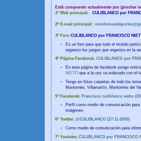
Está compuesto actualmente por (pinchar en
1º Web principal;
CULIBLANCO por FRANCI
2º E-mail principal;
montornesdeportes@gm
3º
Foro
CULIBLANCO por FRANCISCO NIETO 
Es un foro para que todo el mundo partic
organizo los juegos que organizo en la 
4º Página Facebook.
CULIBLANCO por FRAN
En esta página de facebook pongo noticia
NIETO
que a la vez va enlazado con el tw
Tengo en fotos carpetas de todo los tema
Montornès, Villamartín, Montornès del Vall
5º Facebook;
Francisco culiblanco webs (28
Perfil como medio de comunicación para 
imágenes.
6º Twitter;
@CULIBLANCO (27-11-2009)
Como medio de comunicación para infor
7º Youtube;
CULIBLANCO por FRANCISCO NI