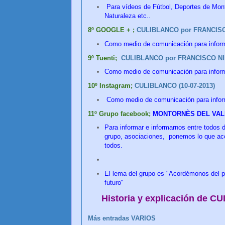
Para vídeos de Fútbol, Deportes de Monto
Naturaleza etc..
8º GOOGLE + ;
CULIBLANCO por FRANCISCO
Como medio de comunicación para infor
9º Tuenti;
CULIBLANCO por FRANCISCO NIE
Como medio de comunicación para infor
10º Instagram;
CULIBLANCO (10-07-2013)
Como medio de comunicación para infor
11º Grupo facebook;
MONTORNÈS DEL VALLÈS.
Para informar e informarnos entre todos 
grupo, asociaciones, ponemos lo que aco
todos.
El lema del grupo es "Acordémonos del p
futuro"
Historia y explicación de
Más entradas VARIOS