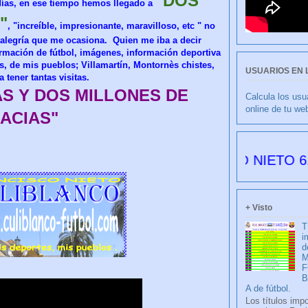
"DOS
días, en ese tiempo hemos llegado a
"
, "increíble, impresionante, maravilloso, etc " no
 alegría que me ocasiona. Quien me iba a decir
mación de fútbol, imágenes, información deportiva
ès, de
mis pueblos;
Villamartín, Montornès chistes,
USUARIOS EN 
a tener tantas visitas.
AS Y DOS MILLONES DE
Calcula los usu
online de tu we
ACIAS"
CULIBLANCO por FRANCISCO NIETO 6177 días 
+ Visto
T
i
d
M
F
A de fútbol.
Los títulos imp