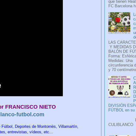
que tienen Real
FC Barcelona ha
L
c
c
m
u
d
LAS CARACTE
Y MEDIDAS D
BALÓN DE FÚ
Forma: Esférica
Medidas: Una
circunferencia 
y 70 centímetro
C
A
D
P
DIVISIÓN ES
or FRANCISCO NIETO
FÚTBOL en su H
lanco-futbol.com
Faceb
CULIB
de Fútbol, Deportes de Montornès, Villamartín,
..
es, entrevistas, vídeos, etc...