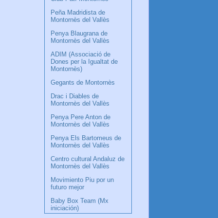
Peña Madridista de
Montornès del Vallès
Penya Blaugrana de
Montornès del Vallès
ADIM (Associació de
Dones per la Igualtat de
Montornès)
Gegants de Montornès
Drac i Diables de
Montornès del Vallès
Penya Pere Anton de
Montornès del Vallès
Penya Els Bartomeus de
Montornès del Vallès
Centro cultural Andaluz de
Montornès del Vallès
Movimiento Piu por un
futuro mejor
Baby Box Team (Mx
iniciación)