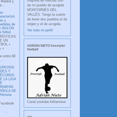
mayoria de noticias son
 Madrid y
de mi pueblo de acogida
...
MONTORNÈS DEL
as
VALLÈS. Tengo la suerte
aracterísti
de tener dos pueblos,el de
as y
origen y el de acogida.
edidas de
n BALÓN
Ver todo mi perfil
e fútbol.
RÍSTICAS
E UN
TBOL •
ADRIÁN NIETO freestyler
. •
football
de entre 68
...
URIOSID
DES Y
RÉCORDS
E LA LIGA
DE
RIMERA
PAÑOLA DE
istoria
Canal youtube Adriannisa
ook
LANCO
.