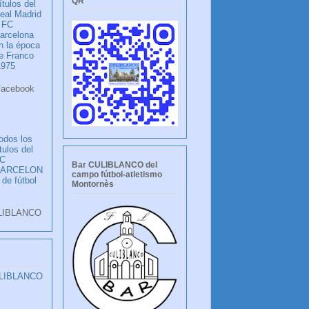
QR
ítulos del
eal Madrid
 FC
arcelona
n la época
e Franco
1975
ook
LANCO
odos los
ítulos del
C
Bar CULIBLANCO del
BARCELON
campo fútbol-atletismo
 de fútbol
Montornès
LIBLANCO
ULIBLANCO