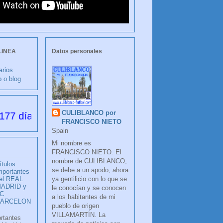
LINEA
Datos personales
arios
b o blog
CULIBLANCO por
desde su creación
FRANCISCO NIETO
Spain
Mi nombre es
FRANCISCO NIETO. El
nombre de CULIBLANCO,
ítulos
se debe a un apodo, ahora
mportantes
ya gentilicio con lo que se
el REAL
ADRID y
le conocían y se conocen
C
a los habitantes de mi
BARCELON
pueblo de origen
VILLAMARTÍN. La
ortantes