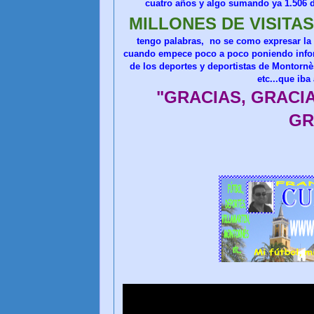
cuatro años y algo sumando ya 1.506 
MILLONES DE VISITAS
tengo palabras, no se como expresar la
cuando empece poco a poco poniendo infor
de los deportes y deportistas de Montorn
etc...que iba 
"GRACIAS, GRACI
GR