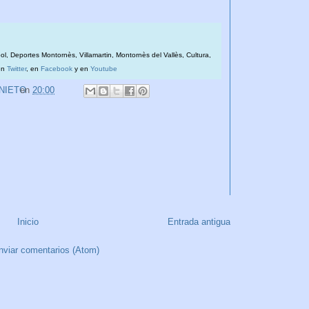
bol, Deportes Montornès, Villamartin, Montornès del Vallès, Cultura,
en
Twitter
, en
Facebook
y en
Youtube
 NIETO
en
20:00
Inicio
Entrada antigua
nviar comentarios (Atom)