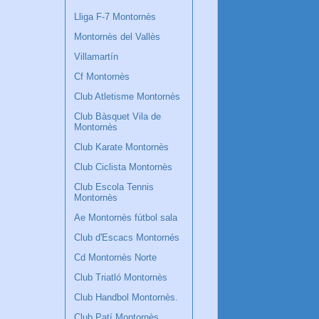
Lliga F-7 Montornès
Montornès del Vallès
Villamartín
Cf Montornès
Club Atletisme Montornès
Club Bàsquet Vila de
Montornès
Club Karate Montornès
Club Ciclista Montornès
Club Escola Tennis
Montornès
Ae Montornès fútbol sala
Club d'Escacs Montornés
Cd Montornès Norte
Club Triatló Montornès
Club Handbol Montornès.
Club Patí Montornès