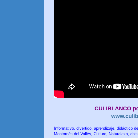
CULIBLANCO p
www.culib
Informativo, divertido, aprendizaje, didáctico 
Montornès del Vallès, Cultura, Naturaleza, chist