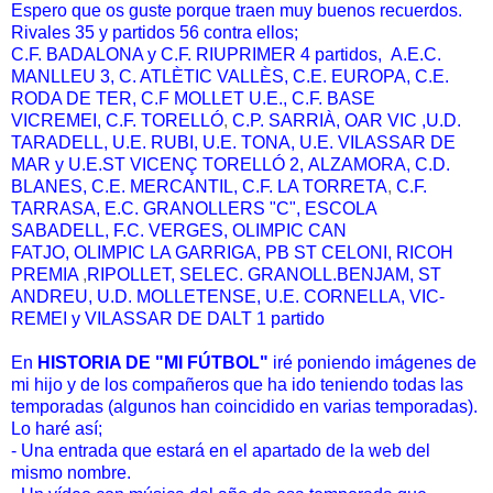
Espero que os guste porque traen muy buenos recuerdos.
Rivales 35 y partidos 56 contra ellos;
C.F. BADALONA y
C.F. RIUPRIMER
4 partidos, A
.E.C.
MANLLEU
3,
C. ATLÈTIC VALLÈS,
C.E. EUROPA,
C.E.
RODA DE TER,
C.F MOLLET U.E.,
C.F. BASE
VICREMEI,
C.F. TORELLÓ
,
C.P. SARRIÀ,
OAR VIC ,
U.D.
TARADELL, U
.E. RUBI,
U.E. TONA,
U.E. VILASSAR DE
MAR y
U.E.ST VICENÇ TORELLÓ
2,
ALZAMORA,
C.D.
BLANES,
C.E. MERCANTIL,
C.F. LA TORRETA
,
C.F.
TARRASA,
E.C. GRANOLLERS "C",
ESCOLA
SABADELL,
F.C. VERGES,
OLIMPIC CAN
FATJO,
OLIMPIC LA GARRIGA,
PB ST CELONI,
RICOH
PREMIA
,
RIPOLLET,
SELEC. GRANOLL.BENJAM,
ST
ANDREU,
U.D. MOLLETENSE,
U.E. CORNELLA,
VIC-
REMEI y
VILASSAR DE DALT
1 partido
En
HISTORIA DE "MI FÚTBOL"
iré poniendo imágenes de
mi hijo y de los compañeros que ha ido teniendo todas las
temporadas (algunos han coincidido en varias temporadas).
Lo haré así;
- Una entrada que estará en el apartado de la web del
mismo nombre.