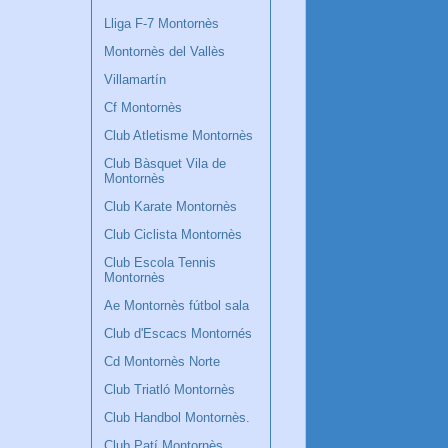
Lliga F-7 Montornès
Montornès del Vallès
Villamartín
Cf Montornès
Club Atletisme Montornès
Club Bàsquet Vila de
Montornès
Club Karate Montornès
Club Ciclista Montornès
Club Escola Tennis
Montornès
Ae Montornès fútbol sala
Club d'Escacs Montornés
Cd Montornès Norte
Club Triatló Montornès
Club Handbol Montornès.
Club Patí Montornès