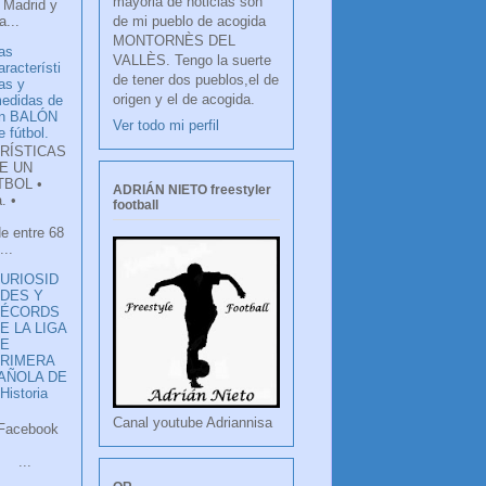
mayoria de noticias son
 Madrid y
de mi pueblo de acogida
...
MONTORNÈS DEL
as
VALLÈS. Tengo la suerte
aracterísti
de tener dos pueblos,el de
as y
origen y el de acogida.
edidas de
n BALÓN
Ver todo mi perfil
e fútbol.
RÍSTICAS
E UN
TBOL •
ADRIÁN NIETO freestyler
. •
football
de entre 68
...
URIOSID
DES Y
RÉCORDS
E LA LIGA
DE
RIMERA
PAÑOLA DE
istoria
Canal youtube Adriannisa
ook
LANCO
.