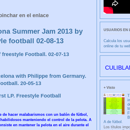
pinchar en el enlace
lona Summer Jam 2013 by
USUARIOS EN 
le football 02-08-13
Calcula los usu
online de tu we
 freestyle Football. 02-07-13
CULIBLANCO por
celona with Philippe from Germany.
ootball. 20-05-13
+ Visto
rst LP. Freestyle Football
T
i
d
M
F
arte de hacer malabarismos con un balón de fútbol,
habilidosos manteniendo el control de la pelota. A
A de fútbol.
nsiste en mantener la pelota en el aire durante el
Los títulos imp