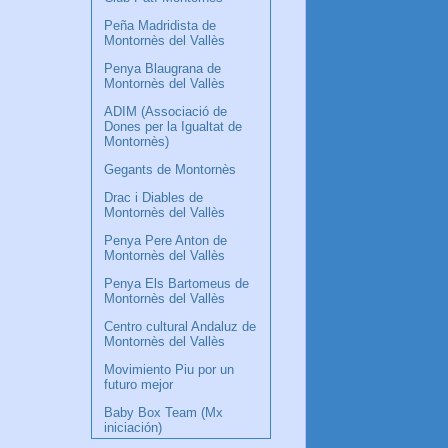
Peña Madridista de
Montornès del Vallès
Penya Blaugrana de
Montornès del Vallès
ADIM (Associació de
Dones per la Igualtat de
Montornès)
Gegants de Montornès
Drac i Diables de
Montornès del Vallès
Penya Pere Anton de
Montornès del Vallès
Penya Els Bartomeus de
Montornès del Vallès
Centro cultural Andaluz de
Montornès del Vallès
Movimiento Piu por un
futuro mejor
Baby Box Team (Mx
iniciación)