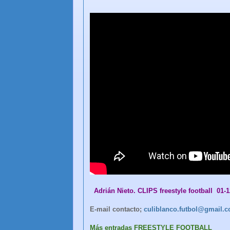
Adrián Nieto. CLIPS freestyle football 01-1
E-mail contacto;
culiblanco.futbol@gmail.
Más entradas FREESTYLE FOOTBALL