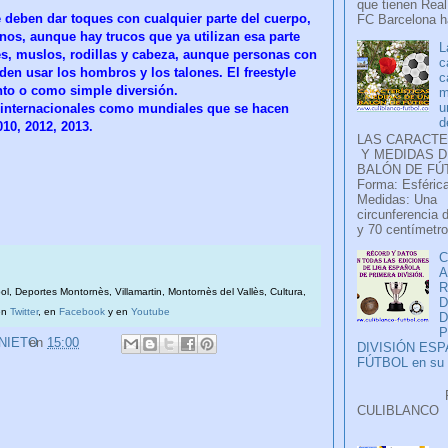
que tienen Real
le deben dar toques con cualquier parte del cuerpo,
FC Barcelona ha
nos, aunque hay trucos que ya utilizan esa parte
L
es, muslos, rodillas y cabeza, aunque personas con
c
en usar los hombros y los talones. El freestyle
c
nto o como simple diversión.
m
u
 internacionales como mundiales que se hacen
d
010, 2012, 2013.
LAS CARACTE
Y MEDIDAS D
BALÓN DE FÚ
Forma: Esférica
Medidas: Una
circunferencia 
y 70 centímetro
C
A
bol, Deportes Montornès, Villamartin, Montornès del Vallès, Cultura,
D
en
Twitter
, en
Facebook
y en
Youtube
P
 NIETO
en
15:00
DIVISIÓN ES
FÚTBOL en su H
Faceb
CULIB
..