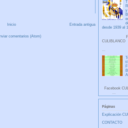
T
R
y
B
e
d
Inicio
Entrada antigua
desde 1939 al 
nviar comentarios (Atom)
Faceb
CULIB
...
T
t
F
A
Facebook CU
...
Páginas
Explicación C
CONTACTO