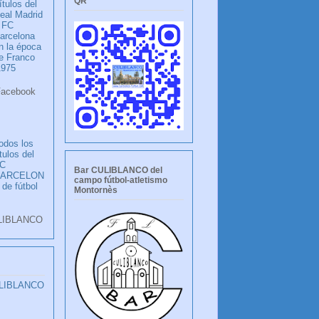
QR
ítulos del
eal Madrid
 FC
arcelona
n la época
e Franco
1975
ook
LANCO
odos los
ítulos del
C
Bar CULIBLANCO del
BARCELON
campo fútbol-atletismo
 de fútbol
Montornès
LIBLANCO
ULIBLANCO