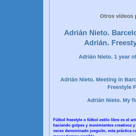
Otros vídeos 
Adrián Nieto. Barce
Adrián. Freesty
Adrián Nieto. 1 year of
Adrián Nieto. Meeting in Bar
Freestyle F
Adrián Nieto. My fi
Fútbol freestyle o fútbol estilo libre es el 
haciendo golpes y movimientos creativos y 
veces denominado jueguito, esta práctica co