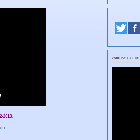
Youtube CULI
2-2013.
com