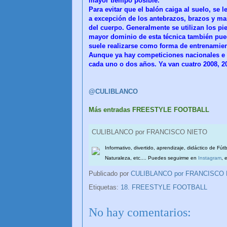
mayor tiempo posible.
Para evitar que el balón caiga al suelo, se 
a excepción de los antebrazos, brazos y ma
del cuerpo. Generalmente se utilizan los pi
mayor dominio de esta técnica también pued
suele realizarse como forma de entrenamie
Aunque ya hay competiciones nacionales e
cada uno o dos años. Ya van cuatro 2008, 2
@CULIBLANCO
Más entradas FREESTYLE FOOTBALL
CULIBLANCO por FRANCISCO NIETO
Informativo, divertido, aprendizaje, didáctico de Fút
Naturaleza, etc.... Puedes seguirme en
Instagram
, 
Publicado por
CULIBLANCO por FRANCISCO
Etiquetas:
18. FREESTYLE FOOTBALL
No hay comentarios: